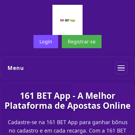
Login
Registrar-se
Menu
161 BET App - A Melhor
Plataforma de Apostas Online
Cadastre-se na 161 BET App para ganhar bônus
no cadastro e em cada recarga. Com a 161 BET