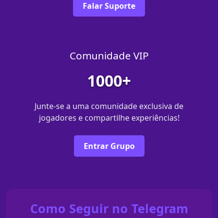
Falar Suporte
Comunidade VIP
1000+
Junte-se a uma comunidade exclusiva de
jogadores e compartilhe experiências!
Entrar Grupo
Como Seguir no Telegram