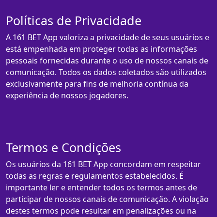
Políticas de Privacidade
A 161 BET App valoriza a privacidade de seus usuários e
está empenhada em proteger todas as informações
pessoais fornecidas durante o uso de nossos canais de
comunicação. Todos os dados coletados são utilizados
exclusivamente para fins de melhoria contínua da
experiência de nossos jogadores.
Termos e Condições
Os usuários da 161 BET App concordam em respeitar
todas as regras e regulamentos estabelecidos. É
importante ler e entender todos os termos antes de
participar de nossos canais de comunicação. A violação
destes termos pode resultar em penalizações ou na