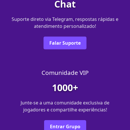
Chat
Suporte direto via Telegram, respostas rápidas e
atendimento personalizado!
Falar Suporte
Comunidade VIP
1000+
Junte-se a uma comunidade exclusiva de
jogadores e compartilhe experiências!
Entrar Grupo