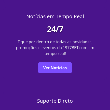
Notícias em Tempo Real
24/7
Fique por dentro de todas as novidades,
promoções e eventos da 1977BET.com em
tempo real!
Ver Notícias
Suporte Direto