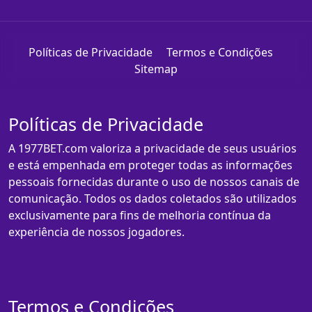
Políticas de Privacidade
Termos e Condições
Sitemap
Políticas de Privacidade
A 1977BET.com valoriza a privacidade de seus usuários
e está empenhada em proteger todas as informações
pessoais fornecidas durante o uso de nossos canais de
comunicação. Todos os dados coletados são utilizados
exclusivamente para fins de melhoria contínua da
experiência de nossos jogadores.
Termos e Condições