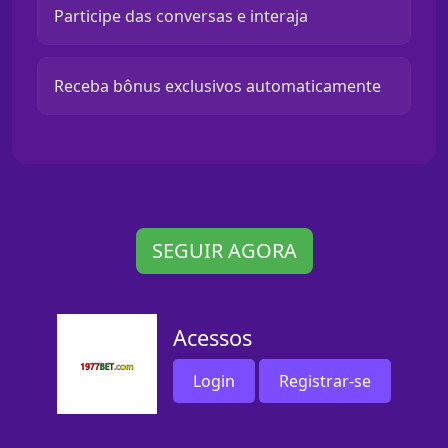
Participe das conversas e interaja
Receba bônus exclusivos automaticamente
SEGUIR AGORA
Acessos
Login
Registrar-se