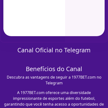
Canal Oficial no Telegram
Benefícios do Canal
Descubra as vantagens de seguir a 1977BET.com no
Telegram
A 1977BET.com oferece uma diversidade
impressionante de esportes além do futebol,
garantindo que você tenha acesso a oportunidades de