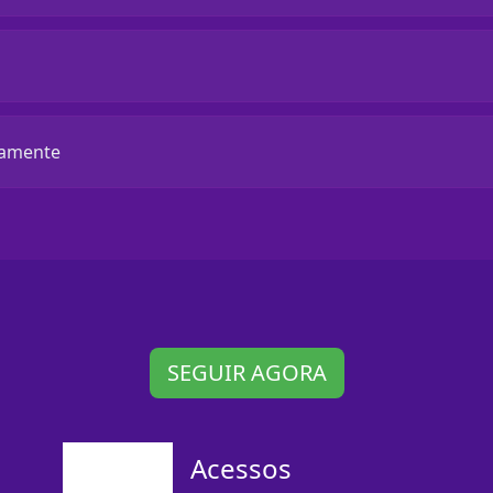
camente
SEGUIR AGORA
Acessos