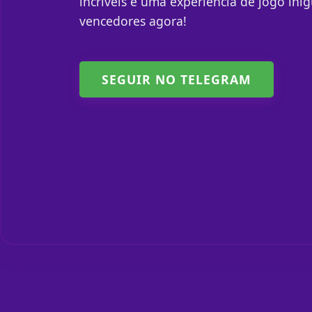
incríveis e uma experiência de jogo inig
vencedores agora!
SEGUIR NO TELEGRAM