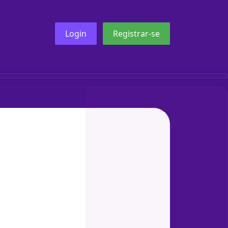
Login
Registrar-se