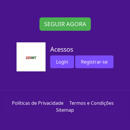
SEGUIR AGORA
Acessos
Login
Registrar-se
Políticas de Privacidade
Termos e Condições
Sitemap