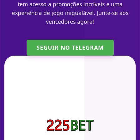
tem acesso a promoções incríveis e uma
experiência de jogo inigualável. Junte-se aos
vencedores agora!
SEGUIR NO TELEGRAM