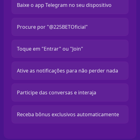
Baixe o app Telegram no seu dispositivo
Procure por "@225BETOficial"
Toque em "Entrar" ou "Join"
Ative as notificações para não perder nada
Participe das conversas e interaja
Receba bônus exclusivos automaticamente