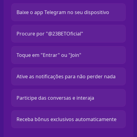
Baixe o app Telegram no seu dispositivo
Procure por "@23BETOficial"
Toque em "Entrar" ou "Join"
Ative as notificações para não perder nada
Participe das conversas e interaja
Receba bônus exclusivos automaticamente