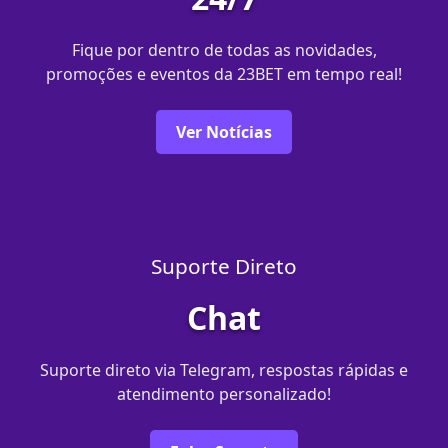
Fique por dentro de todas as novidades,
promoções e eventos da 23BET em tempo real!
Ver Notícias
Suporte Direto
Chat
Suporte direto via Telegram, respostas rápidas e
atendimento personalizado!