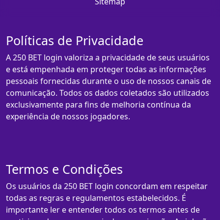
Sitemap
Políticas de Privacidade
A 250 BET login valoriza a privacidade de seus usuários
e está empenhada em proteger todas as informações
pessoais fornecidas durante o uso de nossos canais de
comunicação. Todos os dados coletados são utilizados
exclusivamente para fins de melhoria contínua da
experiência de nossos jogadores.
Termos e Condições
Os usuários da 250 BET login concordam em respeitar
todas as regras e regulamentos estabelecidos. É
importante ler e entender todos os termos antes de