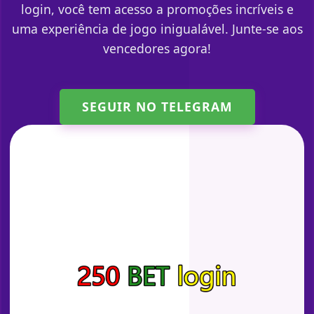
login, você tem acesso a promoções incríveis e
uma experiência de jogo inigualável. Junte-se aos
vencedores agora!
SEGUIR NO TELEGRAM