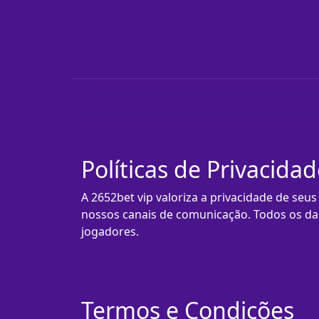
Políticas de Privacida
A 2652bet vip valoriza a privacidade de se
nossos canais de comunicação. Todos os dad
jogadores.
Termos e Condições