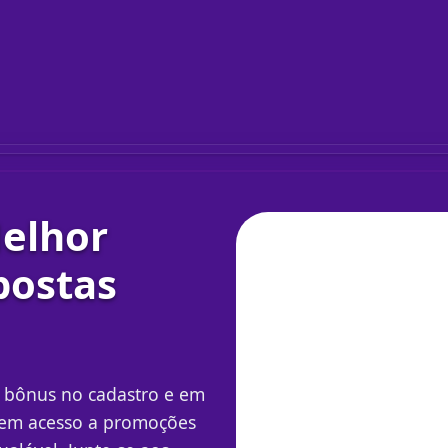
Melhor
postas
r bônus no cadastro e em
 tem acesso a promoções