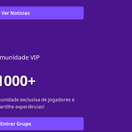
Ver Notícias
munidade VIP
1000+
unidade exclusiva de jogadores e
rtilhe experiências!
Entrar Grupo