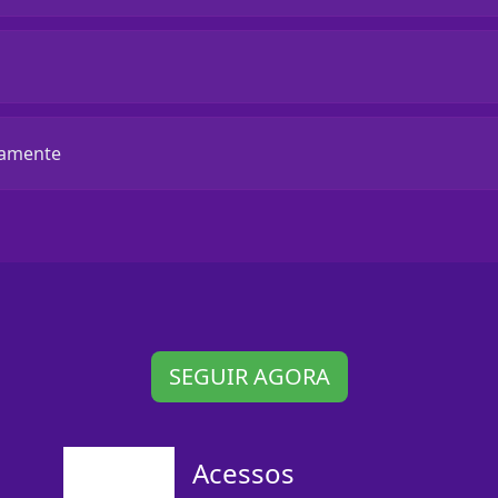
camente
SEGUIR AGORA
Acessos