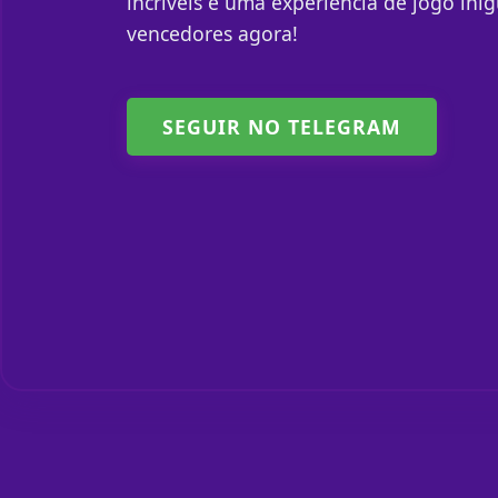
incríveis e uma experiência de jogo inig
vencedores agora!
SEGUIR NO TELEGRAM