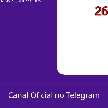
ualável. Junte-se aos
Canal Oficial no Telegram