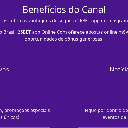
Benefícios do Canal
Descubra as vantagens de seguir a 26BET app no Telegram
o Brasil. 26BET app Online Com oferece apostas online mó
oportunidades de bônus generosas.
vos
Notíci
m, promoções especiais
Fique por dentro d
s únicos!
eventos da