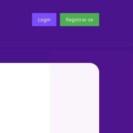
Login
Registrar-se