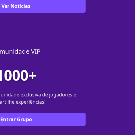
Ver Notícias
munidade VIP
1000+
unidade exclusiva de jogadores e
rtilhe experiências!
Entrar Grupo