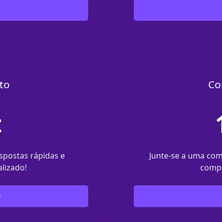
to
Co
t
espostas rápidas e
Junte-se a uma com
lizado!
compa
e