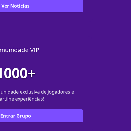
Ver Notícias
munidade VIP
1000+
unidade exclusiva de jogadores e
rtilhe experiências!
Entrar Grupo