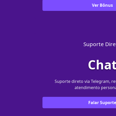
Ver Bônus
Suporte Dire
Cha
Suporte direto via Telegram, r
atendimento persona
Falar Suport