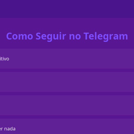
Como Seguir no Telegram
tivo
er nada