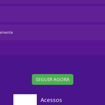
camente
SEGUIR AGORA
Acessos