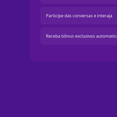
Participe das conversas e interaja
Receba bônus exclusivos automati