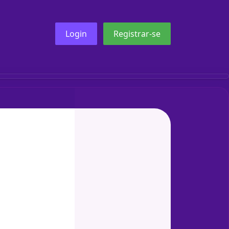
Login
Registrar-se