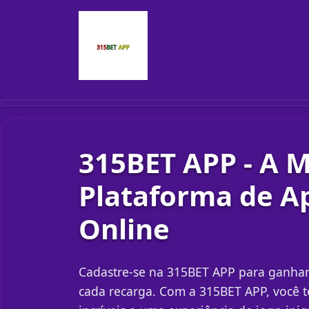
315BET APP - A 
Plataforma de A
Online
Cadastre-se na 315BET APP para ganhar
cada recarga. Com a 315BET APP, você 