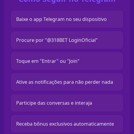
Baixe o app Telegram no seu dispositivo
Procure por "@318BET LoginOficial"
Toque em "Entrar" ou "Join"
Ative as notificações para não perder nada
Participe das conversas e interaja
Receba bônus exclusivos automaticamente