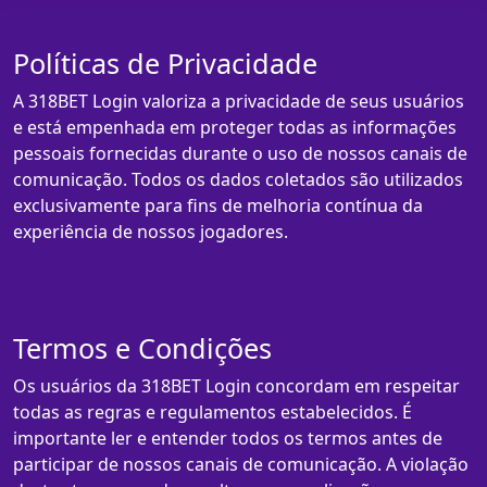
Políticas de Privacidade
A 318BET Login valoriza a privacidade de seus usuários
e está empenhada em proteger todas as informações
pessoais fornecidas durante o uso de nossos canais de
comunicação. Todos os dados coletados são utilizados
exclusivamente para fins de melhoria contínua da
experiência de nossos jogadores.
Termos e Condições
Os usuários da 318BET Login concordam em respeitar
todas as regras e regulamentos estabelecidos. É
importante ler e entender todos os termos antes de
participar de nossos canais de comunicação. A violação