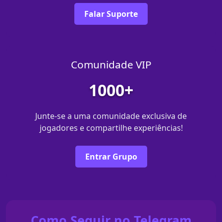
Falar Suporte
Comunidade VIP
1000+
Junte-se a uma comunidade exclusiva de
jogadores e compartilhe experiências!
Entrar Grupo
Como Seguir no Telegram