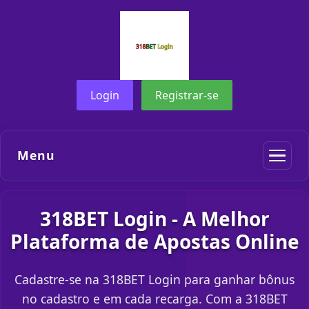
Login
Registrar-se
Menu
318BET Login - A Melhor
Plataforma de Apostas Online
Cadastre-se na 318BET Login para ganhar bônus
no cadastro e em cada recarga. Com a 318BET