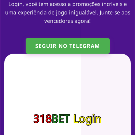
Login, você tem acesso a promoções incríveis e
uma experiência de jogo inigualável. Junte-se aos
vencedores agora!
SEGUIR NO TELEGRAM