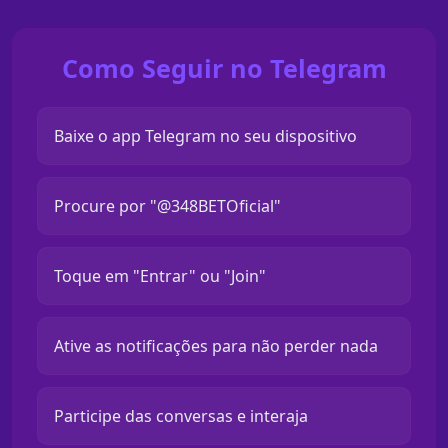
Como Seguir no Telegram
Baixe o app Telegram no seu dispositivo
Procure por "@348BETOficial"
Toque em "Entrar" ou "Join"
Ative as notificações para não perder nada
Participe das conversas e interaja