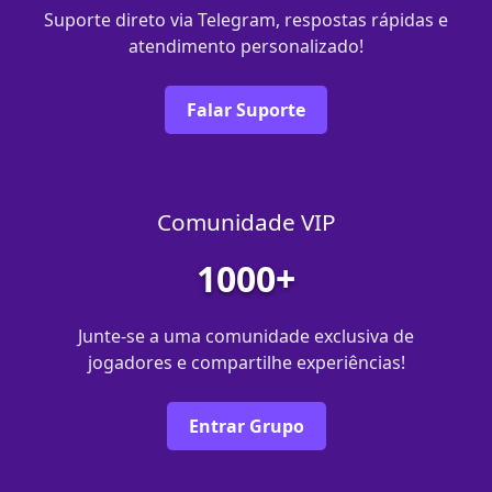
Suporte direto via Telegram, respostas rápidas e
atendimento personalizado!
Falar Suporte
Comunidade VIP
1000+
Junte-se a uma comunidade exclusiva de
jogadores e compartilhe experiências!
Entrar Grupo