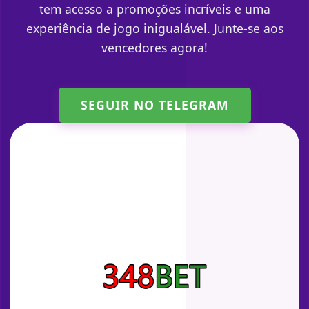
tem acesso a promoções incríveis e uma
experiência de jogo inigualável. Junte-se aos
vencedores agora!
SEGUIR NO TELEGRAM