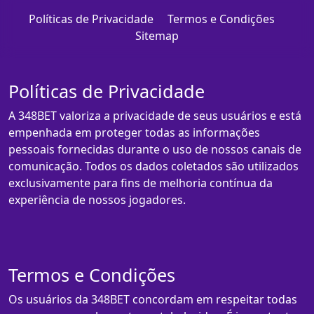
Políticas de Privacidade
Termos e Condições
Sitemap
Políticas de Privacidade
A 348BET valoriza a privacidade de seus usuários e está
empenhada em proteger todas as informações
pessoais fornecidas durante o uso de nossos canais de
comunicação. Todos os dados coletados são utilizados
exclusivamente para fins de melhoria contínua da
experiência de nossos jogadores.
Termos e Condições
Os usuários da 348BET concordam em respeitar todas