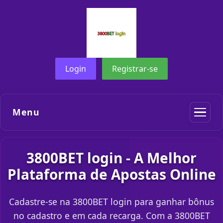
Login
Registrar-se
Menu
3800BET login - A Melhor
Plataforma de Apostas Online
Cadastre-se na 3800BET login para ganhar bônus
no cadastro e em cada recarga. Com a 3800BET