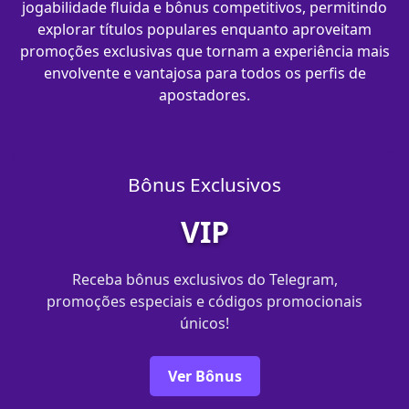
jogabilidade fluida e bônus competitivos, permitindo
explorar títulos populares enquanto aproveitam
promoções exclusivas que tornam a experiência mais
envolvente e vantajosa para todos os perfis de
apostadores.
Bônus Exclusivos
VIP
Receba bônus exclusivos do Telegram,
promoções especiais e códigos promocionais
únicos!
Ver Bônus