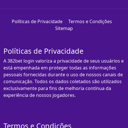
Políticas de Privacidade
Termos e Condições
Sitemap
Políticas de Privacidade
A 382bet login valoriza a privacidade de seus usuários e
está empenhada em proteger todas as informações
pessoais fornecidas durante o uso de nossos canais de
comunicação. Todos os dados coletados são utilizados
exclusivamente para fins de melhoria contínua da
experiência de nossos jogadores.
Termos e Condições