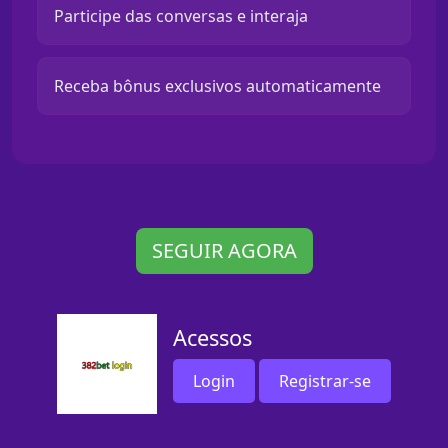
Participe das conversas e interaja
Receba bônus exclusivos automaticamente
SEGUIR AGORA
Acessos
Login
Registrar-se