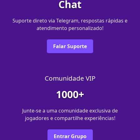
Chat
Suporte direto via Telegram, respostas rápidas e
atendimento personalizado!
Falar Suporte
Comunidade VIP
1000+
Junte-se a uma comunidade exclusiva de
jogadores e compartilhe experiências!
Entrar Grupo