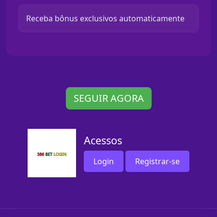
Receba bônus exclusivos automaticamente
SEGUIR AGORA
Acessos
Login
Registrar-se