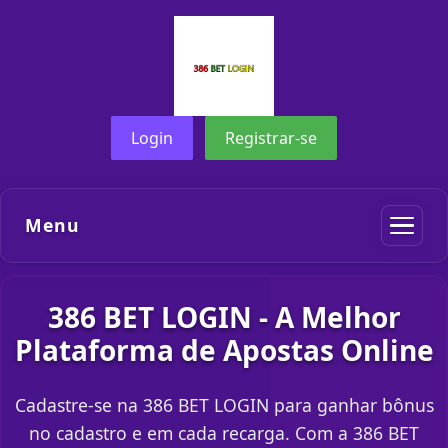
Login
Registrar-se
Menu
386 BET LOGIN - A Melhor
Plataforma de Apostas Online
Cadastre-se na 386 BET LOGIN para ganhar bônus
no cadastro e em cada recarga. Com a 386 BET