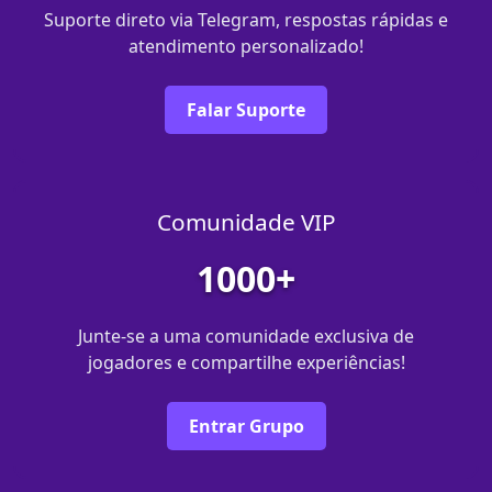
Suporte direto via Telegram, respostas rápidas e
atendimento personalizado!
Falar Suporte
Comunidade VIP
1000+
Junte-se a uma comunidade exclusiva de
jogadores e compartilhe experiências!
Entrar Grupo