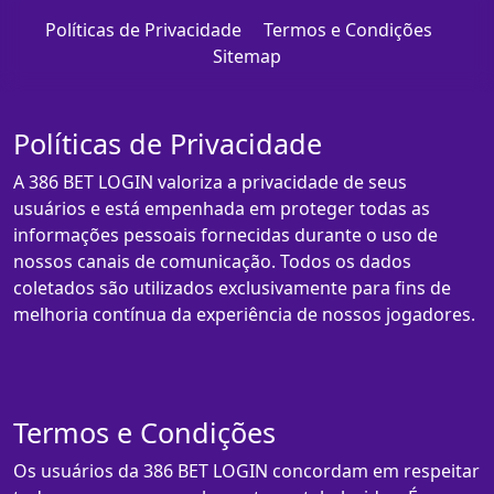
Políticas de Privacidade
Termos e Condições
Sitemap
Políticas de Privacidade
A 386 BET LOGIN valoriza a privacidade de seus
usuários e está empenhada em proteger todas as
informações pessoais fornecidas durante o uso de
nossos canais de comunicação. Todos os dados
coletados são utilizados exclusivamente para fins de
melhoria contínua da experiência de nossos jogadores.
Termos e Condições
Os usuários da 386 BET LOGIN concordam em respeitar