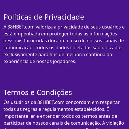
Políticas de Privacidade
A 38HBET.com valoriza a privacidade de seus usuários e
está empenhada em proteger todas as informações
pessoais fornecidas durante o uso de nossos canais de
comunicação. Todos os dados coletados são utilizados
exclusivamente para fins de melhoria contínua da
experiência de nossos jogadores.
Termos e Condições
Os usuários da 38HBET.com concordam em respeitar
todas as regras e regulamentos estabelecidos. É
importante ler e entender todos os termos antes de
participar de nossos canais de comunicação. A violação