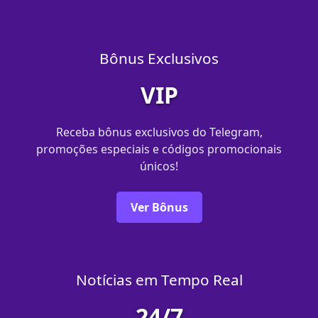
Bônus Exclusivos
VIP
Receba bônus exclusivos do Telegram,
promoções especiais e códigos promocionais
únicos!
Ver Bônus
Notícias em Tempo Real
24/7