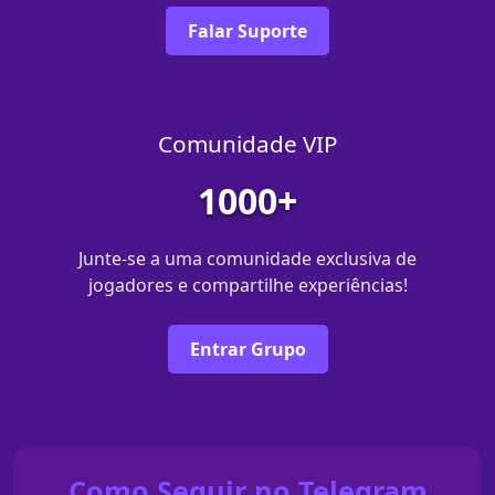
Falar Suporte
Comunidade VIP
1000+
Junte-se a uma comunidade exclusiva de
jogadores e compartilhe experiências!
Entrar Grupo
Como Seguir no Telegram