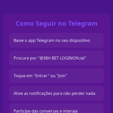
Como Seguir no Telegram
Baixe o app Telegram no seu dispositivo
Procure por "@38H BET LOGINOficial"
Toque em "Entrar" ou "Join"
Ative as notificações para não perder nada
Participe das conversas e interaja