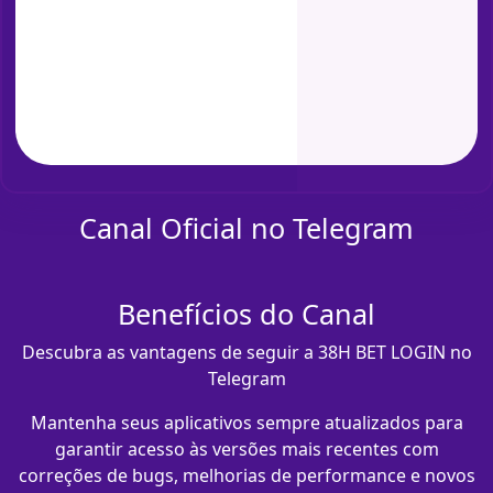
Canal Oficial no Telegram
Benefícios do Canal
Descubra as vantagens de seguir a 38H BET LOGIN no
Telegram
Mantenha seus aplicativos sempre atualizados para
garantir acesso às versões mais recentes com
correções de bugs, melhorias de performance e novos