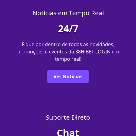
Notícias em Tempo Real
24/7
Fique por dentro de todas as novidades,
promoções e eventos da 38H BET LOGIN em
tempo real!
Ver Notícias
Suporte Direto
Chat