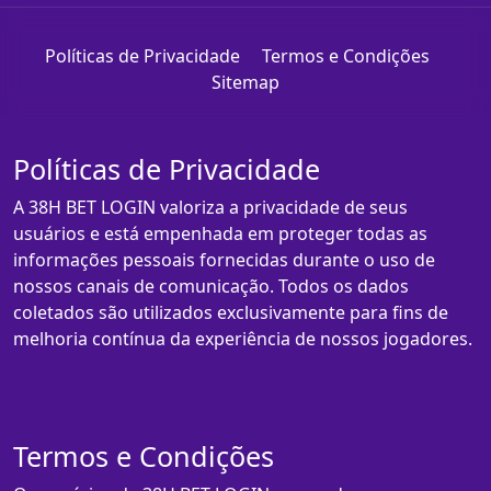
Políticas de Privacidade
Termos e Condições
Sitemap
Políticas de Privacidade
A 38H BET LOGIN valoriza a privacidade de seus
usuários e está empenhada em proteger todas as
informações pessoais fornecidas durante o uso de
nossos canais de comunicação. Todos os dados
coletados são utilizados exclusivamente para fins de
melhoria contínua da experiência de nossos jogadores.
Termos e Condições