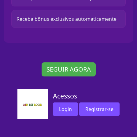
Receba bônus exclusivos automaticamente
SEGUIR AGORA
Acessos
Login
Registrar-se