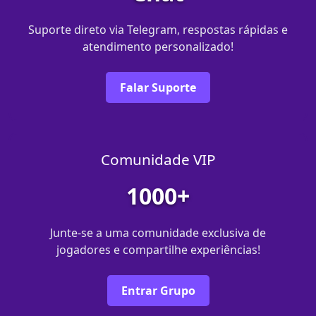
Suporte direto via Telegram, respostas rápidas e
atendimento personalizado!
Falar Suporte
Comunidade VIP
1000+
Junte-se a uma comunidade exclusiva de
jogadores e compartilhe experiências!
Entrar Grupo