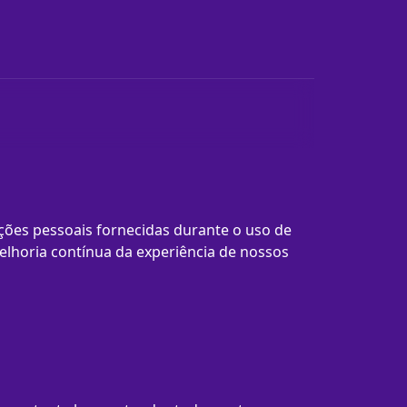
ções pessoais fornecidas durante o uso de
elhoria contínua da experiência de nossos