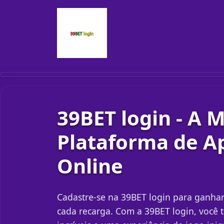
39BET login - A 
Plataforma de A
Online
Cadastre-se na 39BET login para ganha
cada recarga. Com a 39BET login, você