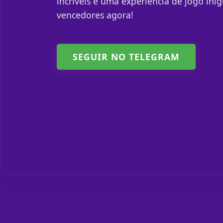
incríveis e uma experiência de jogo inig
vencedores agora!
SEGUIR NO TELEGRAM