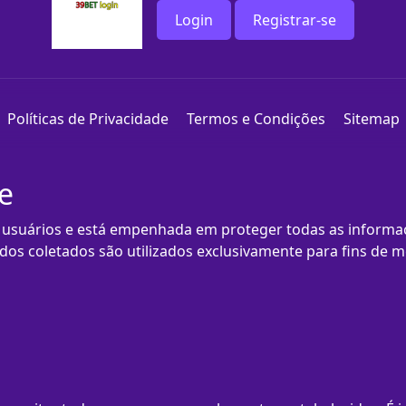
Login
Registrar-se
Políticas de Privacidade
Termos e Condições
Sitemap
de
us usuários e está empenhada em proteger todas as informa
os coletados são utilizados exclusivamente para fins de m