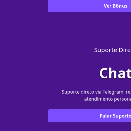
Ver Bônus
Suporte Dire
Cha
Suporte direto via Telegram, r
atendimento persona
Falar Suport