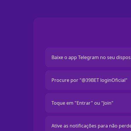
Baixe o app Telegram no seu disposi
Procure por "@39BET loginOficial"
Toque em "Entrar" ou "Join"
Ative as notificações para não perd