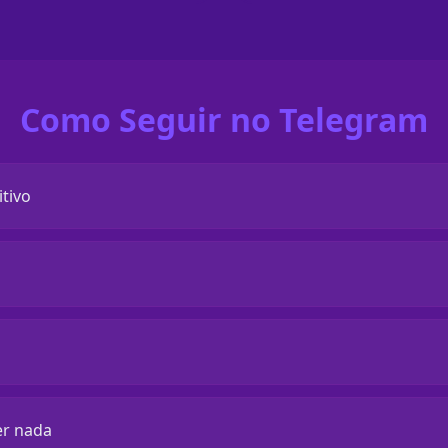
Como Seguir no Telegram
tivo
er nada