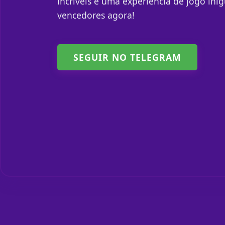
incríveis e uma experiência de jogo inig
vencedores agora!
SEGUIR NO TELEGRAM