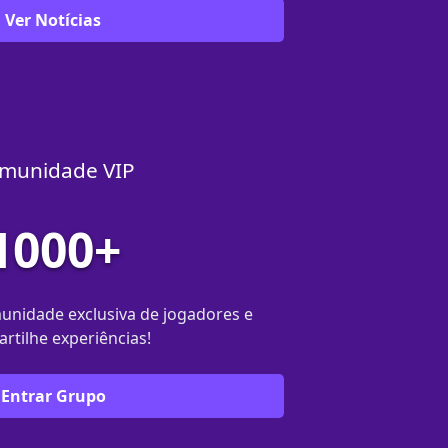
Ver Notícias
munidade VIP
1000+
unidade exclusiva de jogadores e
rtilhe experiências!
Entrar Grupo