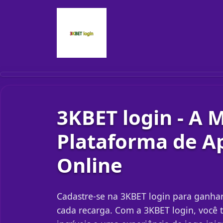
3KBET login - A 
Plataforma de A
Online
Cadastre-se na 3KBET login para ganha
cada recarga. Com a 3KBET login, você