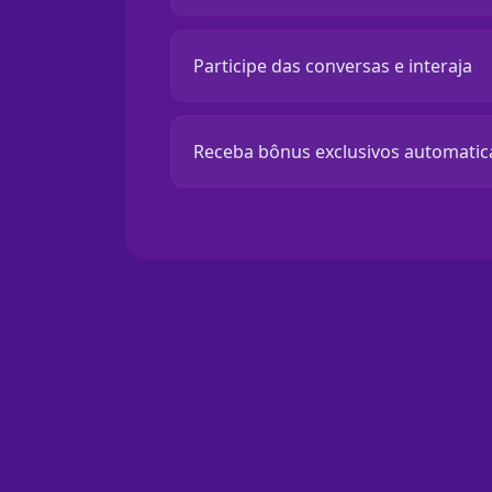
Participe das conversas e interaja
Receba bônus exclusivos automati