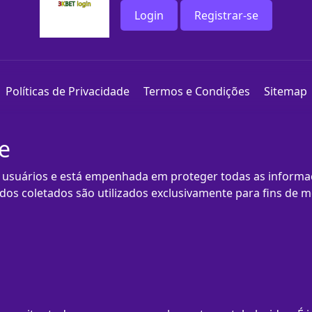
Login
Registrar-se
Políticas de Privacidade
Termos e Condições
Sitemap
de
us usuários e está empenhada em proteger todas as informa
os coletados são utilizados exclusivamente para fins de m