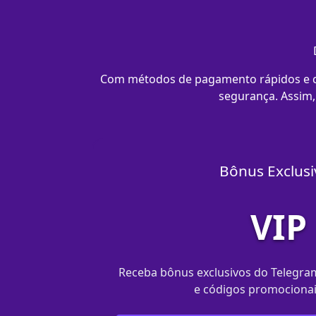
Com métodos de pagamento rápidos e con
segurança. Assim, 
Bônus Exclusi
VIP
Receba bônus exclusivos do Telegra
e códigos promocionai