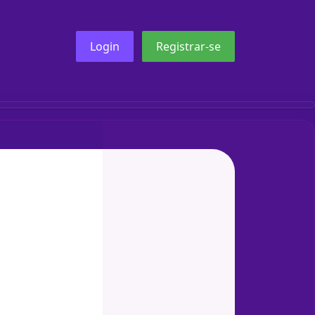
Login
Registrar-se