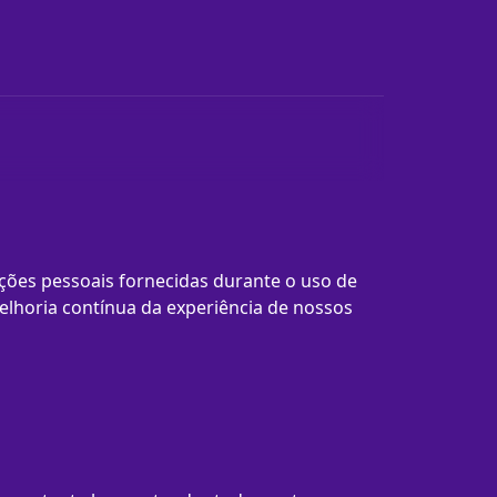
ções pessoais fornecidas durante o uso de
elhoria contínua da experiência de nossos