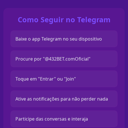
Como Seguir no Telegram
Baixe o app Telegram no seu dispositivo
Procure por "@432BET.comOficial"
Toque em "Entrar" ou "Join"
Ative as notificações para não perder nada
Participe das conversas e interaja