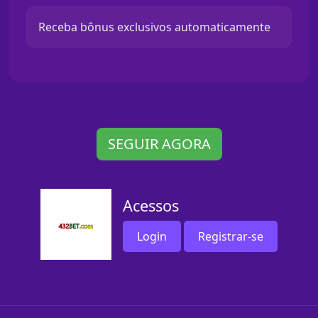
Receba bônus exclusivos automaticamente
SEGUIR AGORA
Acessos
Login
Registrar-se