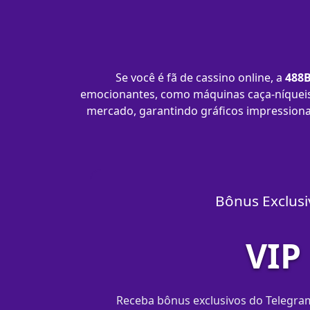
Se você é fã de cassino online, a
488
emocionantes, como máquinas caça-níqueis, 
mercado, garantindo gráficos impressionant
Bônus Exclusi
VIP
Receba bônus exclusivos do Telegra