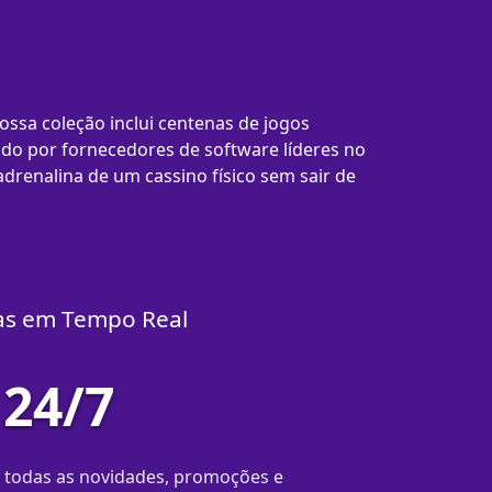
ossa coleção inclui centenas de jogos
ido por fornecedores de software líderes no
adrenalina de um cassino físico sem sair de
as em Tempo Real
24/7
e todas as novidades, promoções e