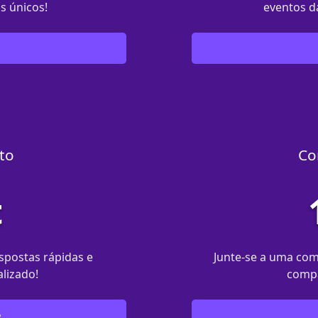
s únicos!
eventos d
to
Co
t
espostas rápidas e
Junte-se a uma com
lizado!
compa
e