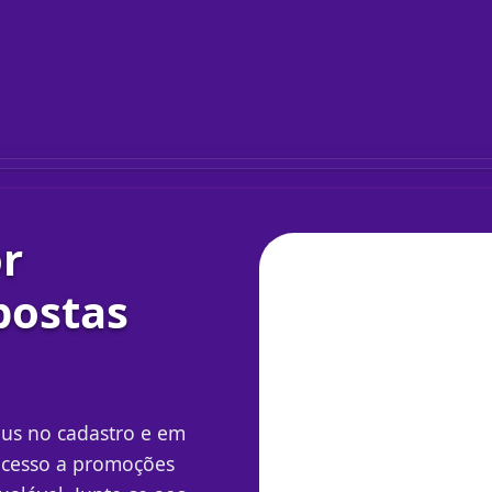
or
postas
us no cadastro e em
acesso a promoções