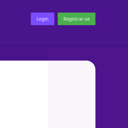
Login
Registrar-se