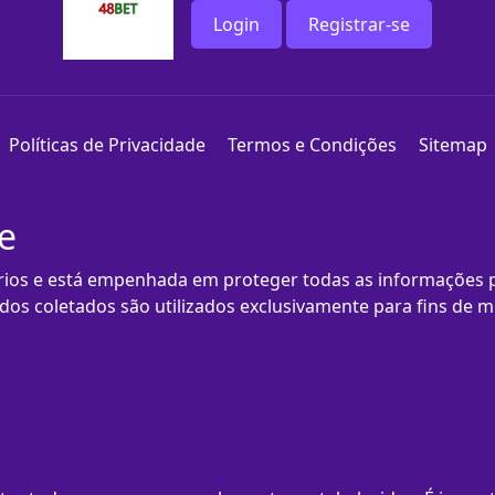
Login
Registrar-se
Políticas de Privacidade
Termos e Condições
Sitemap
de
ários e está empenhada em proteger todas as informações 
os coletados são utilizados exclusivamente para fins de m