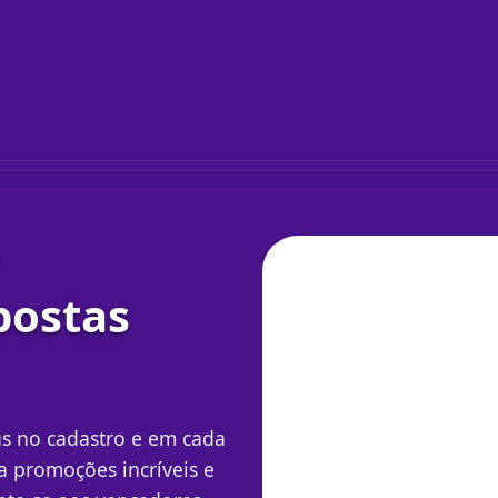
postas
s no cadastro e em cada
a promoções incríveis e