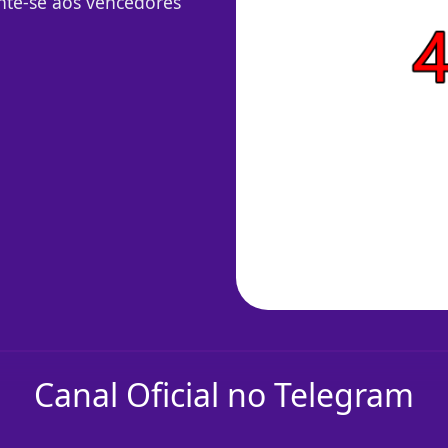
unte-se aos vencedores
Canal Oficial no Telegram