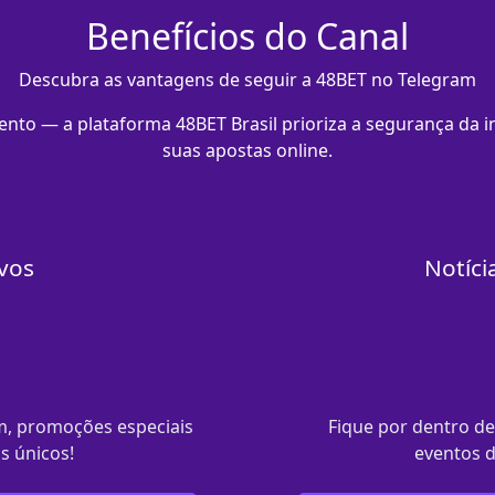
Benefícios do Canal
Descubra as vantagens de seguir a 48BET no Telegram
ento — a plataforma 48BET Brasil prioriza a segurança da 
suas apostas online.
vos
Notíci
m, promoções especiais
Fique por dentro d
s únicos!
eventos 