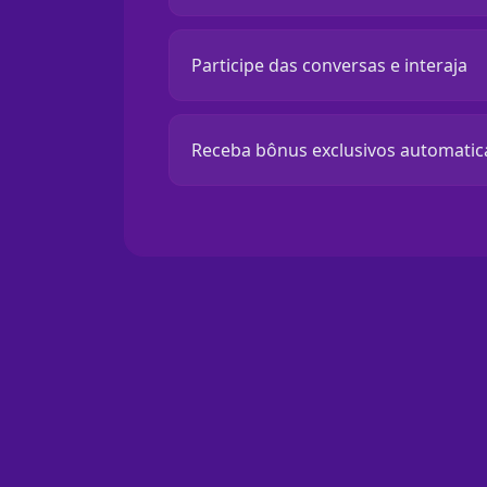
Participe das conversas e interaja
Receba bônus exclusivos automati