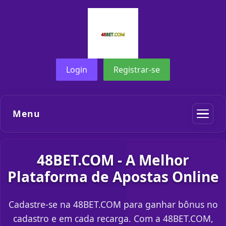
Login
Registrar-se
Menu
48BET.COM - A Melhor
Plataforma de Apostas Online
Cadastre-se na 48BET.COM para ganhar bônus no
cadastro e em cada recarga. Com a 48BET.COM,