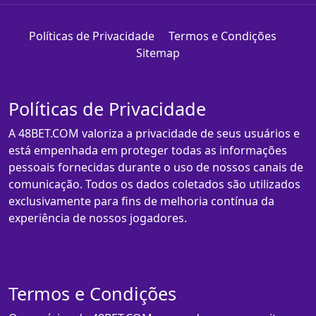
Políticas de Privacidade
Termos e Condições
Sitemap
Políticas de Privacidade
A 48BET.COM valoriza a privacidade de seus usuários e
está empenhada em proteger todas as informações
pessoais fornecidas durante o uso de nossos canais de
comunicação. Todos os dados coletados são utilizados
exclusivamente para fins de melhoria contínua da
experiência de nossos jogadores.
Termos e Condições