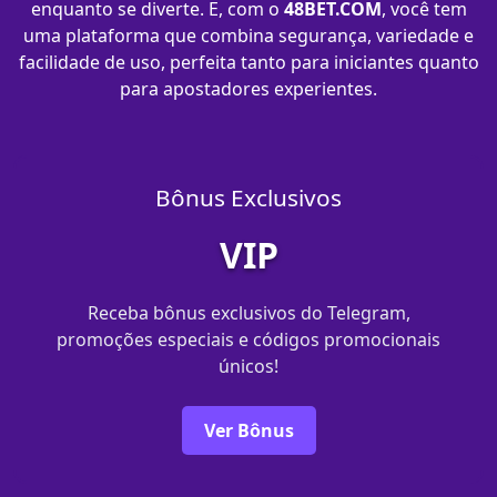
enquanto se diverte. E, com o
48BET.COM
, você tem
uma plataforma que combina segurança, variedade e
facilidade de uso, perfeita tanto para iniciantes quanto
para apostadores experientes.
Bônus Exclusivos
VIP
Receba bônus exclusivos do Telegram,
promoções especiais e códigos promocionais
únicos!
Ver Bônus