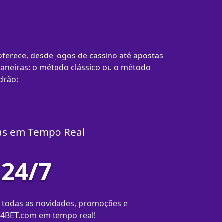
ferece, desde jogos de cassino até apostas
 maneiras: o método clássico ou o método
drão:
as em Tempo Real
24/7
e todas as novidades, promoções e
 4BET.com em tempo real!