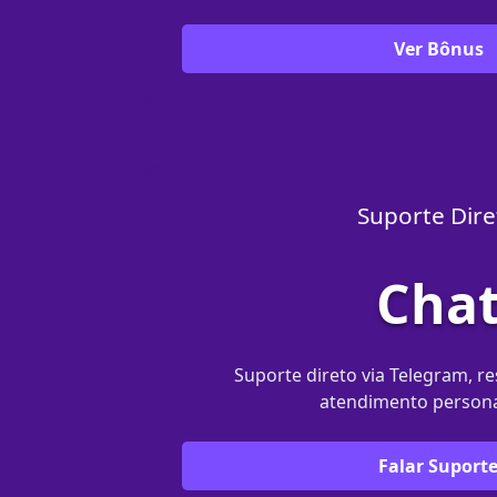
Ver Bônus
Suporte Dire
Cha
Suporte direto via Telegram, r
atendimento persona
Falar Suport