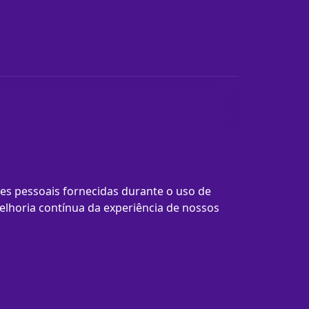
es pessoais fornecidas durante o uso de
elhoria contínua da experiência de nossos