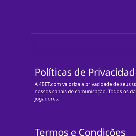
Políticas de Privacida
A 4BET.com valoriza a privacidade de seus 
nossos canais de comunicação. Todos os dad
jogadores.
Termos e Condições