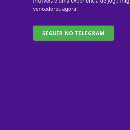
incríveis e uma experiência de jogo inig
vencedores agora!
SEGUIR NO TELEGRAM