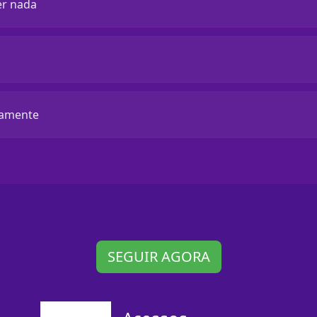
er nada
camente
SEGUIR AGORA