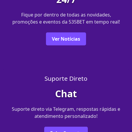
Fique por dentro de todas as novidades,
promoções e eventos da 535BET em tempo real!
Ver Notícias
Suporte Direto
Chat
Suporte direto via Telegram, respostas rápidas e
atendimento personalizado!