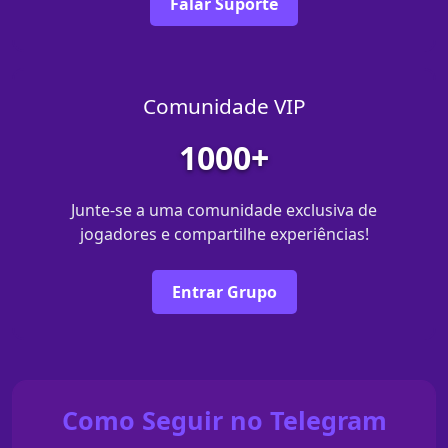
Falar Suporte
Comunidade VIP
1000+
Junte-se a uma comunidade exclusiva de
jogadores e compartilhe experiências!
Entrar Grupo
Como Seguir no Telegram