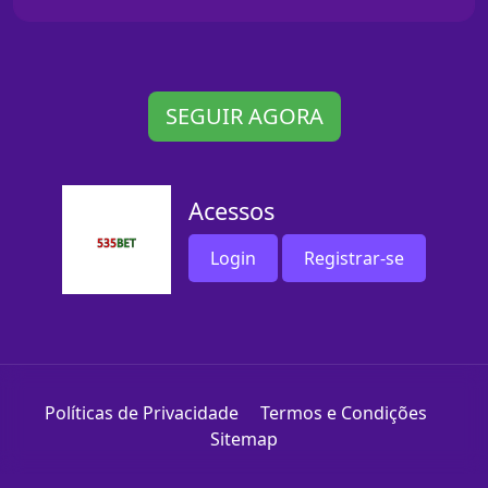
SEGUIR AGORA
Acessos
Login
Registrar-se
Políticas de Privacidade
Termos e Condições
Sitemap