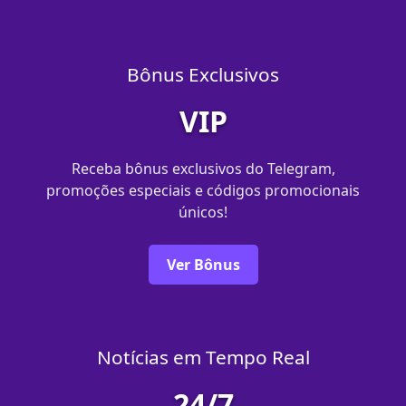
Bônus Exclusivos
VIP
Receba bônus exclusivos do Telegram,
promoções especiais e códigos promocionais
únicos!
Ver Bônus
Notícias em Tempo Real
24/7