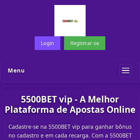
Login
Registrar-se
Menu
5500BET vip - A Melhor
Plataforma de Apostas Online
Cadastre-se na 5500BET vip para ganhar bônus
no cadastro e em cada recarga. Com a 5500BET