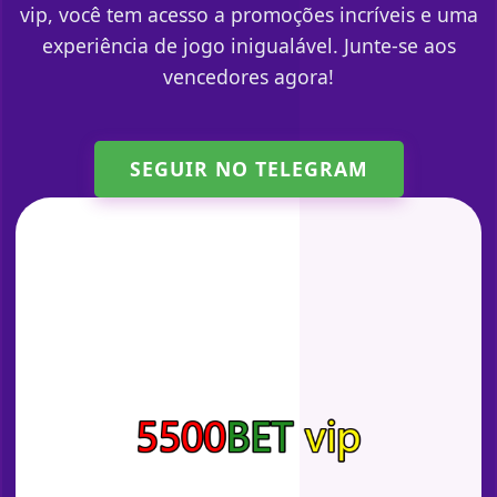
vip, você tem acesso a promoções incríveis e uma
experiência de jogo inigualável. Junte-se aos
vencedores agora!
SEGUIR NO TELEGRAM