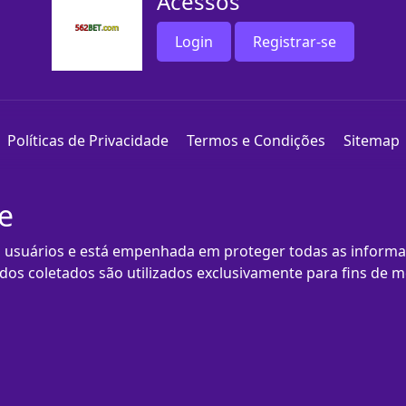
Acessos
Login
Registrar-se
Políticas de Privacidade
Termos e Condições
Sitemap
de
us usuários e está empenhada em proteger todas as informa
os coletados são utilizados exclusivamente para fins de m