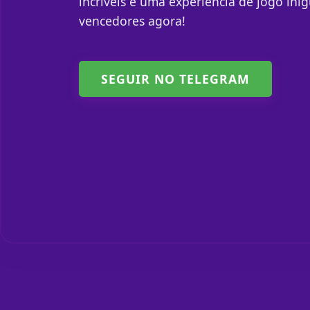
incríveis e uma experiência de jogo inig
vencedores agora!
SEGUIR NO TELEGRAM