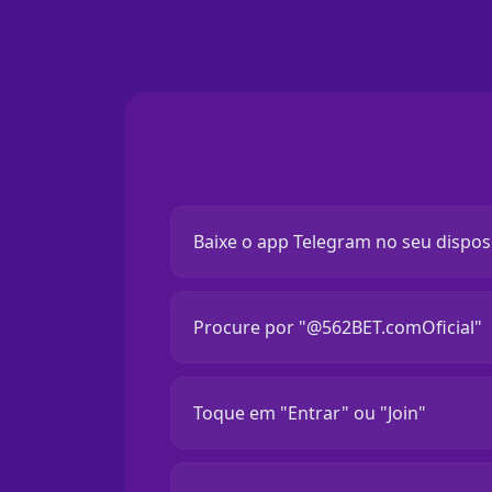
Baixe o app Telegram no seu disposi
Procure por "@562BET.comOficial"
Toque em "Entrar" ou "Join"