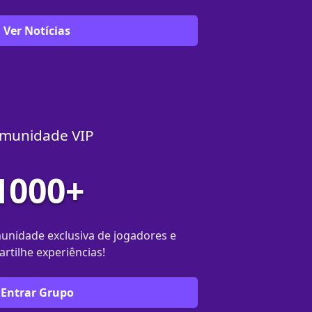
Ver Notícias
munidade VIP
1000+
unidade exclusiva de jogadores e
rtilhe experiências!
Entrar Grupo