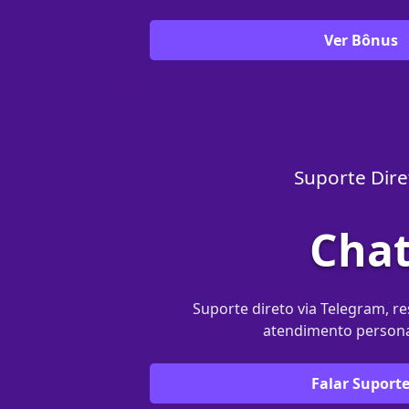
Ver Bônus
Suporte Dire
Cha
Suporte direto via Telegram, r
atendimento persona
Falar Suport