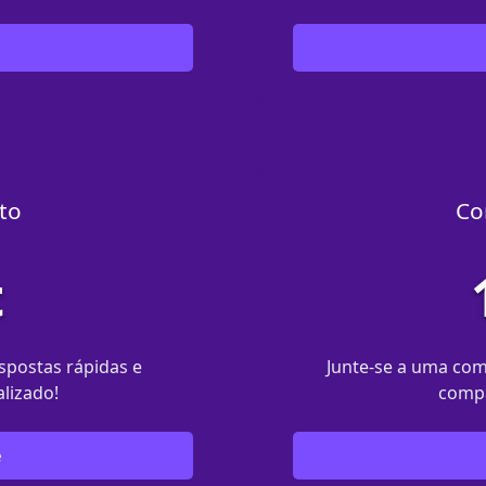
to
Co
t
espostas rápidas e
Junte-se a uma com
lizado!
compa
e