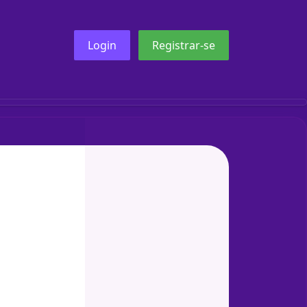
Login
Registrar-se