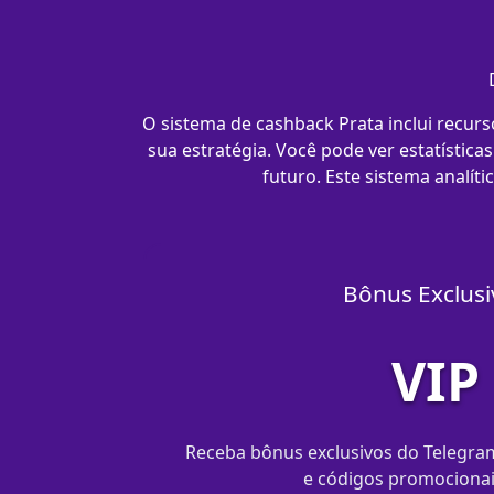
O sistema de cashback Prata inclui recu
sua estratégia. Você pode ver estatístic
futuro. Este sistema analít
Bônus Exclusi
VIP
Receba bônus exclusivos do Telegra
e códigos promocionai