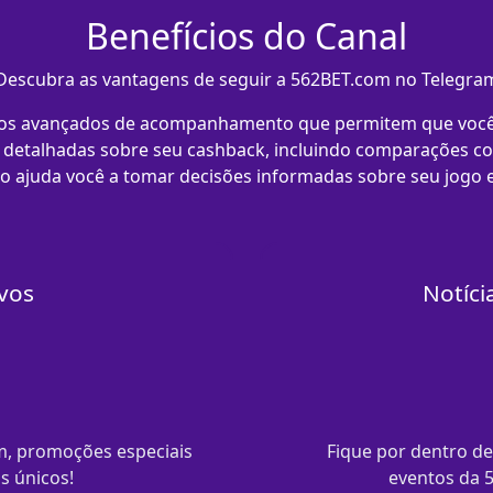
Benefícios do Canal
Descubra as vantagens de seguir a 562BET.com no Telegra
rsos avançados de acompanhamento que permitem que você a
as detalhadas sobre seu cashback, incluindo comparações c
ico ajuda você a tomar decisões informadas sobre seu jogo 
vos
Notíci
m, promoções especiais
Fique por dentro d
s únicos!
eventos da 