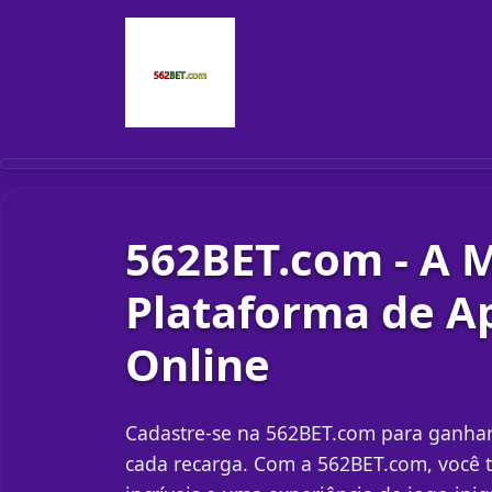
562BET.com - A 
Plataforma de A
Online
Cadastre-se na 562BET.com para ganha
cada recarga. Com a 562BET.com, você