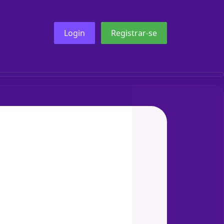
Login
Registrar-se