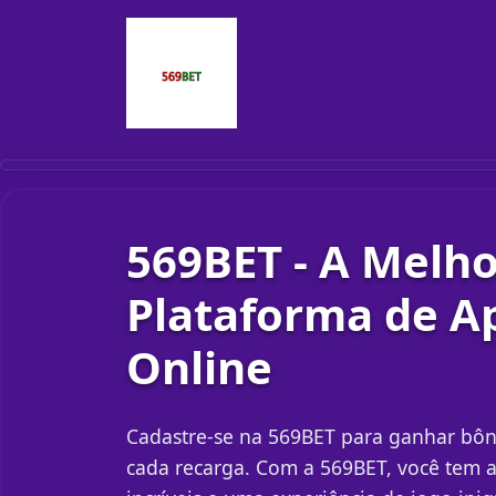
569BET - A Melh
Plataforma de A
Online
Cadastre-se na 569BET para ganhar bôn
cada recarga. Com a 569BET, você tem 