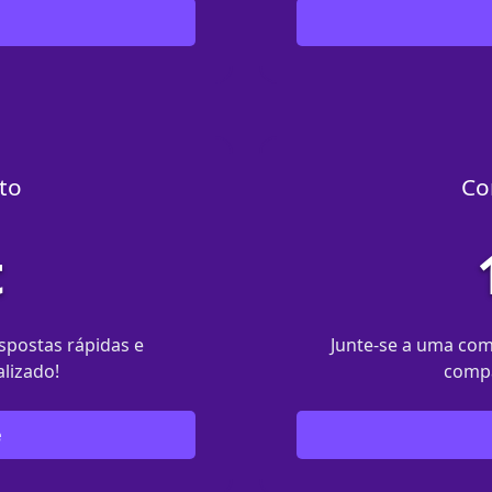
to
Co
t
espostas rápidas e
Junte-se a uma com
lizado!
compa
e