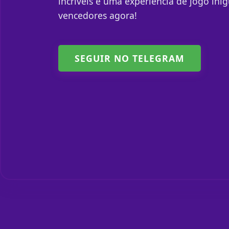
incríveis e uma experiência de jogo inig
vencedores agora!
SEGUIR NO TELEGRAM