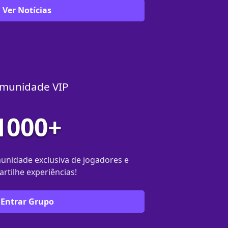
Ver Notícias
munidade VIP
1000+
unidade exclusiva de jogadores e
rtilhe experiências!
Entrar Grupo