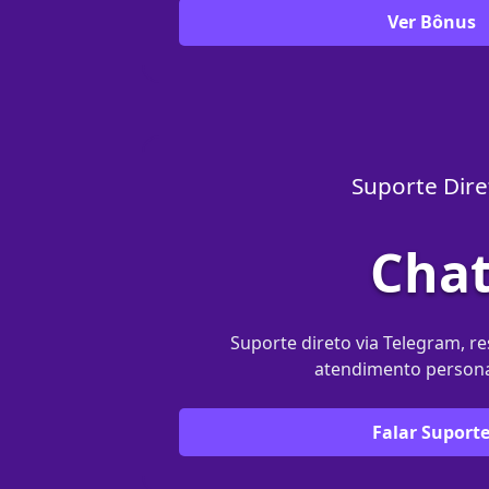
Ver Bônus
Suporte Dire
Cha
Suporte direto via Telegram, r
atendimento persona
Falar Suport