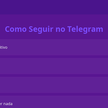
Como Seguir no Telegram
tivo
er nada