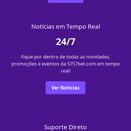
Notícias em Tempo Real
24/7
Fique por dentro de todas as novidades,
promoções e eventos da 5757bet.com em tempo
real!
Ver Notícias
Suporte Direto