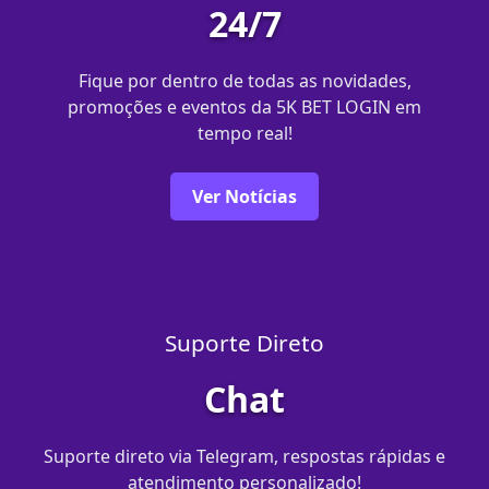
24/7
Fique por dentro de todas as novidades,
promoções e eventos da 5K BET LOGIN em
tempo real!
Ver Notícias
Suporte Direto
Chat
Suporte direto via Telegram, respostas rápidas e
atendimento personalizado!