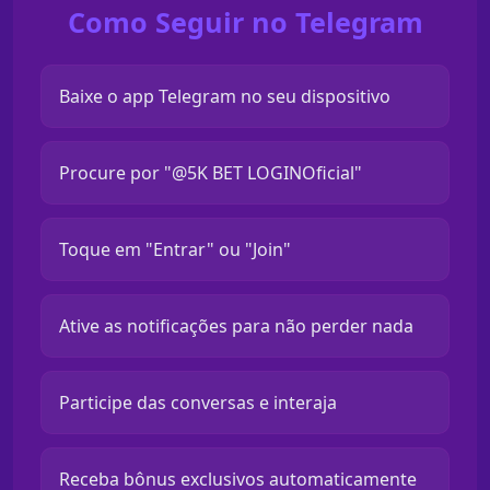
Como Seguir no Telegram
Baixe o app Telegram no seu dispositivo
Procure por "@5K BET LOGINOficial"
Toque em "Entrar" ou "Join"
Ative as notificações para não perder nada
Participe das conversas e interaja
Receba bônus exclusivos automaticamente