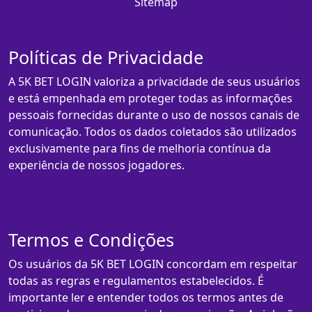
Sitemap
Políticas de Privacidade
A 5K BET LOGIN valoriza a privacidade de seus usuários
e está empenhada em proteger todas as informações
pessoais fornecidas durante o uso de nossos canais de
comunicação. Todos os dados coletados são utilizados
exclusivamente para fins de melhoria contínua da
experiência de nossos jogadores.
Termos e Condições
Os usuários da 5K BET LOGIN concordam em respeitar
todas as regras e regulamentos estabelecidos. É
importante ler e entender todos os termos antes de