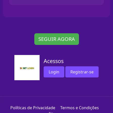
SEGUIR AGORA
Acessos
Login
Registrar-se
Políticas de Privacidade
Termos e Condições