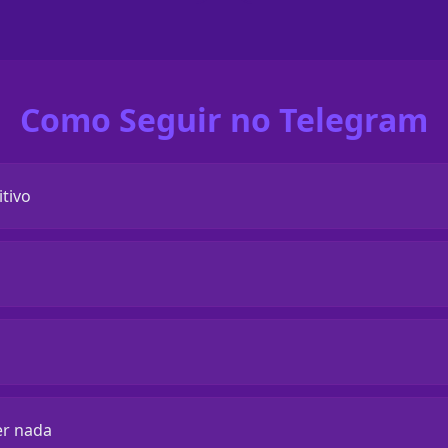
Como Seguir no Telegram
tivo
er nada