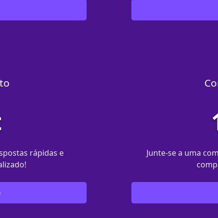
to
Co
t
espostas rápidas e
Junte-se a uma com
lizado!
compa
e