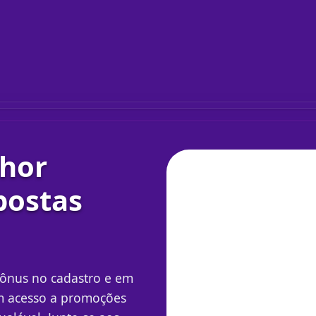
lhor
postas
ônus no cadastro e em
m acesso a promoções