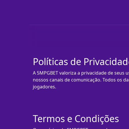
Políticas de Privacida
A 5MPGBET valoriza a privacidade de seus 
nossos canais de comunicação. Todos os dad
jogadores.
Termos e Condições