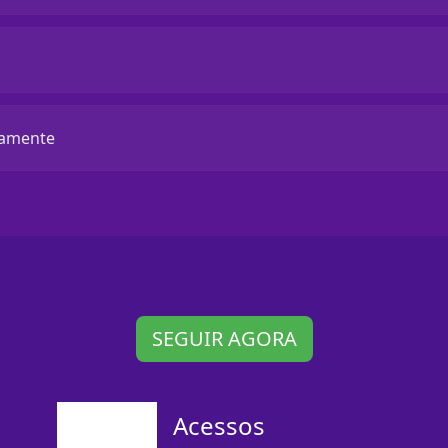
camente
SEGUIR AGORA
Acessos