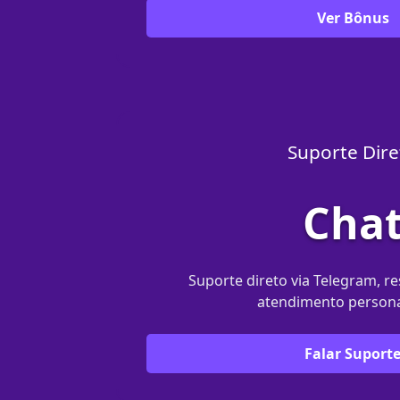
Ver Bônus
Suporte Dire
Cha
Suporte direto via Telegram, r
atendimento persona
Falar Suport