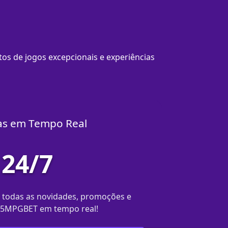
os de jogos excepcionais e experiências
as em Tempo Real
24/7
e todas as novidades, promoções e
 5MPGBET em tempo real!