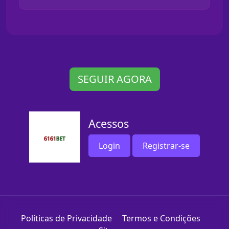
SEGUIR AGORA
Acessos
Login
Registrar-se
Políticas de Privacidade
Termos e Condições