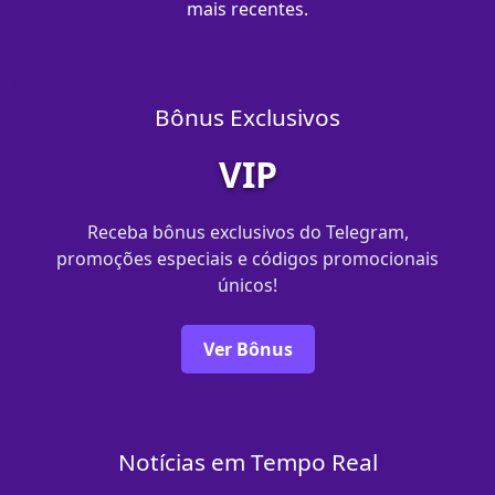
mais recentes.
Bônus Exclusivos
VIP
Receba bônus exclusivos do Telegram,
promoções especiais e códigos promocionais
únicos!
Ver Bônus
Notícias em Tempo Real