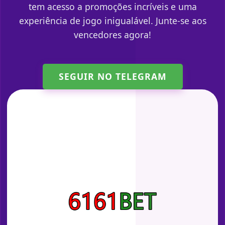
tem acesso a promoções incríveis e uma
experiência de jogo inigualável. Junte-se aos
vencedores agora!
SEGUIR NO TELEGRAM