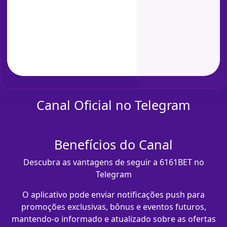
Canal Oficial no Telegram
Benefícios do Canal
Descubra as vantagens de seguir a 6161BET no
Telegram
O aplicativo pode enviar notificações push para
promoções exclusivas, bônus e eventos futuros,
mantendo-o informado e atualizado sobre as ofertas