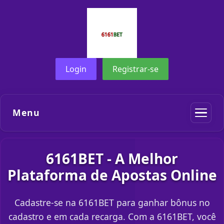
Login
Registrar-se
Menu
6161BET - A Melhor
Plataforma de Apostas Online
Cadastre-se na 6161BET para ganhar bônus no
cadastro e em cada recarga. Com a 6161BET, você