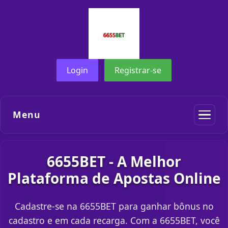
Login
Registrar-se
Menu
6655BET - A Melhor
Plataforma de Apostas Online
Cadastre-se na 6655BET para ganhar bônus no
cadastro e em cada recarga. Com a 6655BET, você