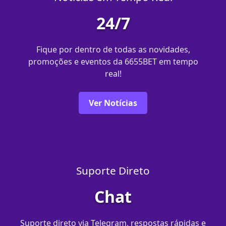
24/7
Fique por dentro de todas as novidades,
promoções e eventos da 6655BET em tempo
real!
Ver Notícias
Suporte Direto
Chat
Suporte direto via Telegram, respostas rápidas e