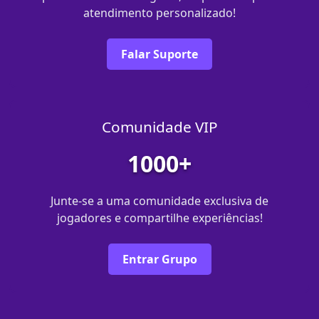
atendimento personalizado!
Falar Suporte
Comunidade VIP
1000+
Junte-se a uma comunidade exclusiva de
jogadores e compartilhe experiências!
Entrar Grupo