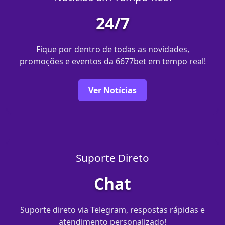
24/7
Fique por dentro de todas as novidades,
promoções e eventos da 6677bet em tempo real!
Ver Notícias
Suporte Direto
Chat
Suporte direto via Telegram, respostas rápidas e
atendimento personalizado!