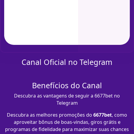
Canal Oficial no Telegram
Benefícios do Canal
Descubra as vantagens de seguir a 6677bet no
Telegram
Descubra as melhores promoções do
6677bet
, como
aproveitar bônus de boas-vindas, giros grátis e
programas de fidelidade para maximizar suas chances