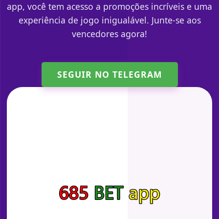
app, você tem acesso a promoções incríveis e uma
experiência de jogo inigualável. Junte-se aos
vencedores agora!
SEGUIR NO TELEGRAM