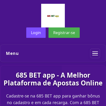
Login
Registrar-se
Menu
685 BET app - A Melhor
Plataforma de Apostas Online
Cadastre-se na 685 BET app para ganhar bônus
no cadastro e em cada recarga. Com a 685 BET