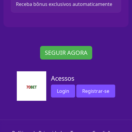
Receba bônus exclusivos automaticamente
SEGUIR AGORA
Acessos
Login
Registrar-se