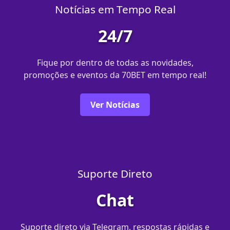
Notícias em Tempo Real
24/7
Fique por dentro de todas as novidades,
promoções e eventos da 70BET em tempo real!
Ver Notícias
Suporte Direto
Chat
Suporte direto via Telegram, respostas rápidas e