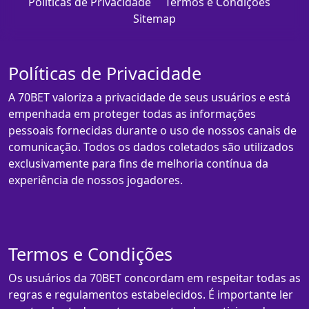
Políticas de Privacidade
Termos e Condições
Sitemap
Políticas de Privacidade
A 70BET valoriza a privacidade de seus usuários e está
empenhada em proteger todas as informações
pessoais fornecidas durante o uso de nossos canais de
comunicação. Todos os dados coletados são utilizados
exclusivamente para fins de melhoria contínua da
experiência de nossos jogadores.
Termos e Condições
Os usuários da 70BET concordam em respeitar todas as
regras e regulamentos estabelecidos. É importante ler