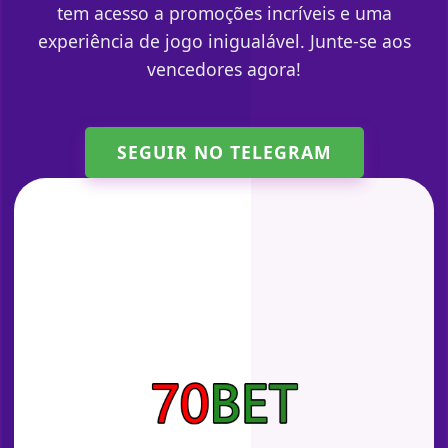
tem acesso a promoções incríveis e uma
experiência de jogo inigualável. Junte-se aos
vencedores agora!
SEGUIR NO TELEGRAM