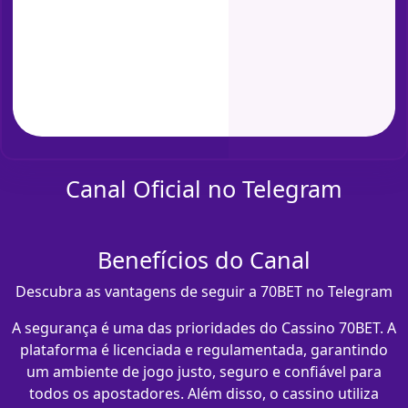
Canal Oficial no Telegram
Benefícios do Canal
Descubra as vantagens de seguir a 70BET no Telegram
A segurança é uma das prioridades do Cassino 70BET. A
plataforma é licenciada e regulamentada, garantindo
um ambiente de jogo justo, seguro e confiável para
todos os apostadores. Além disso, o cassino utiliza