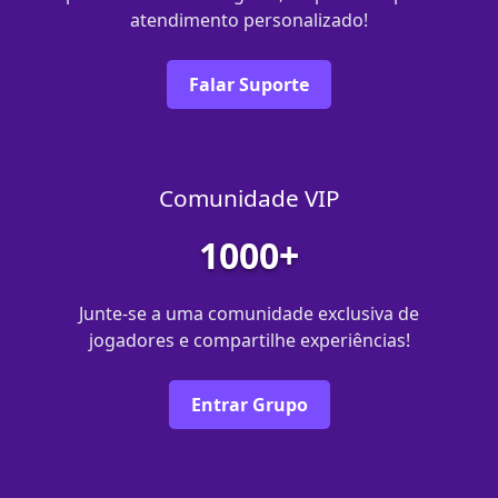
atendimento personalizado!
Falar Suporte
Comunidade VIP
1000+
Junte-se a uma comunidade exclusiva de
jogadores e compartilhe experiências!
Entrar Grupo