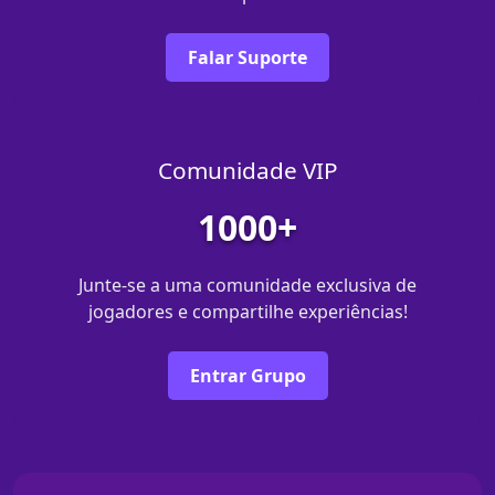
Falar Suporte
Comunidade VIP
1000+
Junte-se a uma comunidade exclusiva de
jogadores e compartilhe experiências!
Entrar Grupo