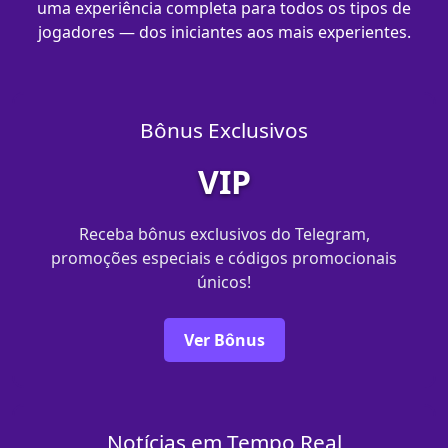
uma experiência completa para todos os tipos de
jogadores — dos iniciantes aos mais experientes.
Bônus Exclusivos
VIP
Receba bônus exclusivos do Telegram,
promoções especiais e códigos promocionais
únicos!
Ver Bônus
Notícias em Tempo Real