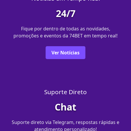
24/7
Fique por dentro de todas as novidades,
promoções e eventos da 74BET em tempo real!
Ver Notícias
Suporte Direto
Chat
Suporte direto via Telegram, respostas rápidas e
atendimento personalizado!