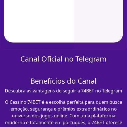
Canal Oficial no Telegram
Benefícios do Canal
Descubra as vantagens de seguir a 74BET no Telegram
O Cassino 74BET é a escolha perfeita para quem busca
emoção, segurança e prêmios extraordinários no
universo dos jogos online. Com uma plataforma
moderna e totalmente em português, o 74BET oferece