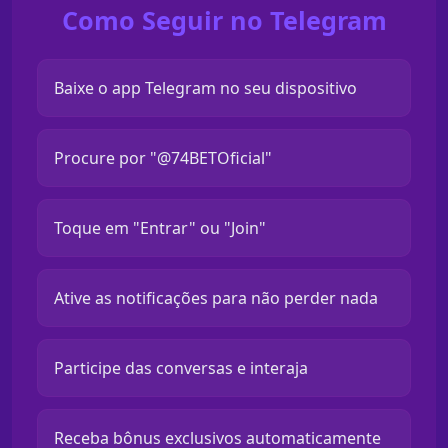
Como Seguir no Telegram
Baixe o app Telegram no seu dispositivo
Procure por "@74BETOficial"
Toque em "Entrar" ou "Join"
Ative as notificações para não perder nada
Participe das conversas e interaja
Receba bônus exclusivos automaticamente