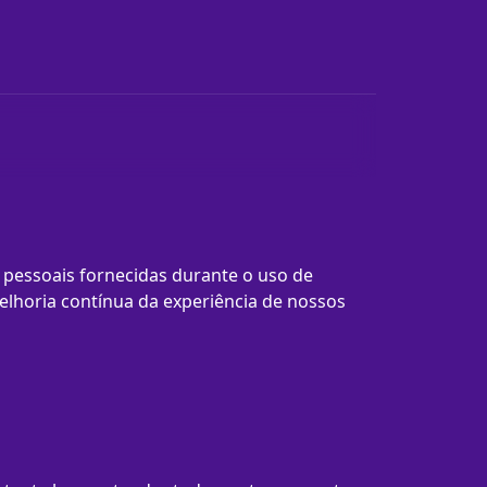
 pessoais fornecidas durante o uso de
elhoria contínua da experiência de nossos