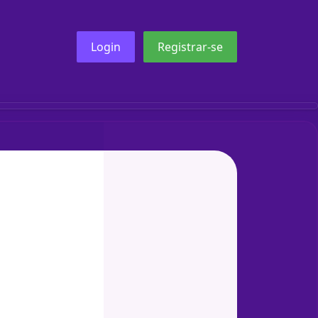
Login
Registrar-se