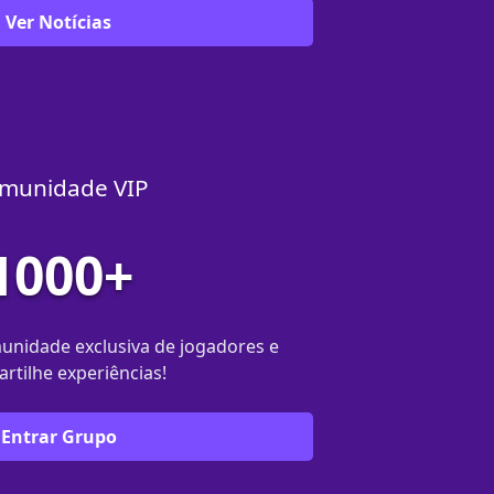
Ver Notícias
munidade VIP
1000+
unidade exclusiva de jogadores e
rtilhe experiências!
Entrar Grupo