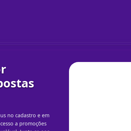
or
postas
us no cadastro e em
acesso a promoções