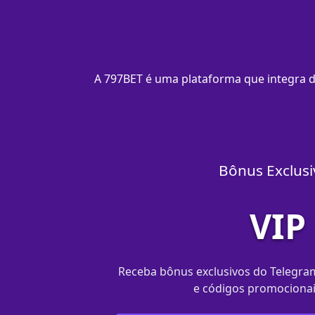
A 797BET é uma plataforma que integra di
Bônus Exclusi
VIP
Receba bônus exclusivos do Telegra
e códigos promocionai