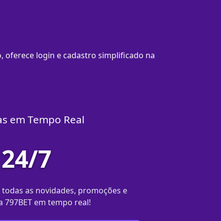
 oferece login e cadastro simplificado na
as em Tempo Real
24/7
e todas as novidades, promoções e
a 797BET em tempo real!