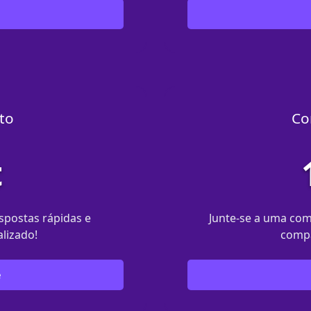
to
Co
t
espostas rápidas e
Junte-se a uma com
lizado!
compa
e