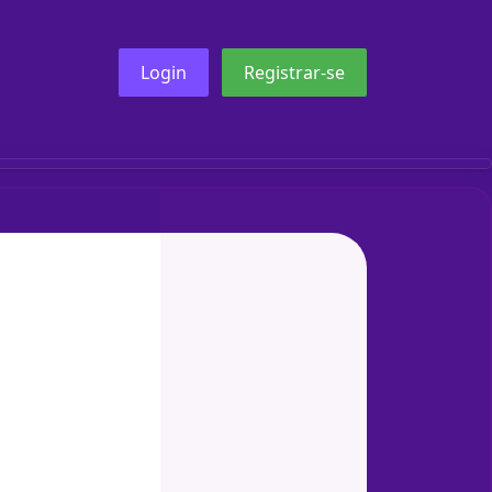
Login
Registrar-se