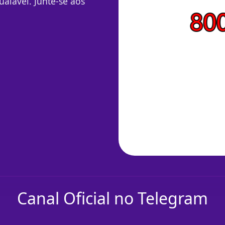
ualável. Junte-se aos
Canal Oficial no Telegram