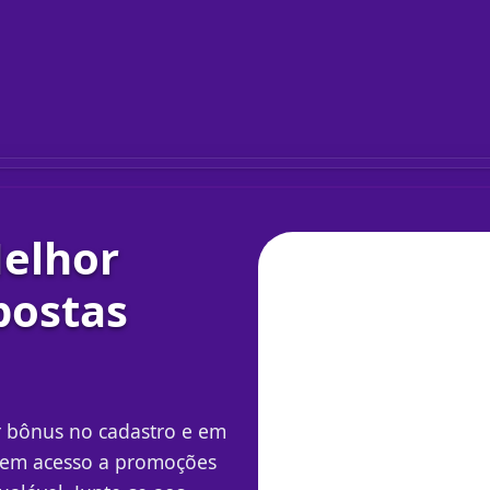
Melhor
postas
r bônus no cadastro e em
 tem acesso a promoções