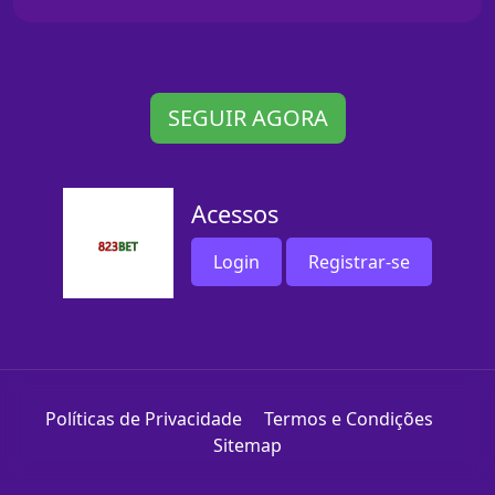
SEGUIR AGORA
Acessos
Login
Registrar-se
Políticas de Privacidade
Termos e Condições
Sitemap