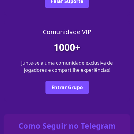
Falar Suporte
Comunidade VIP
1000+
Junte-se a uma comunidade exclusiva de
jogadores e compartilhe experiências!
Entrar Grupo
Como Seguir no Telegram