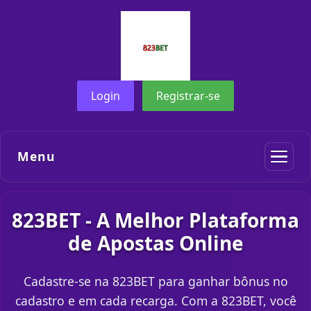
Login
Registrar-se
Menu
823BET - A Melhor Plataforma
de Apostas Online
Cadastre-se na 823BET para ganhar bônus no
cadastro e em cada recarga. Com a 823BET, você