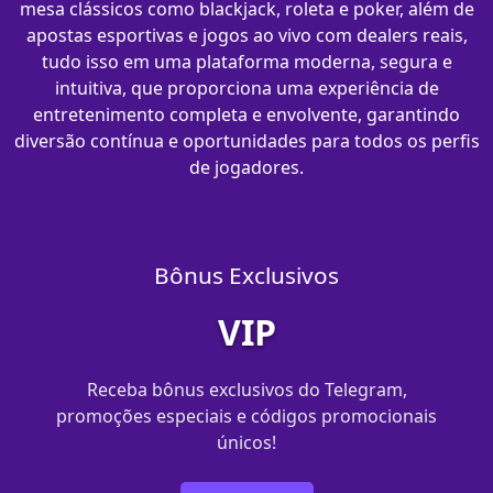
mesa clássicos como blackjack, roleta e poker, além de
apostas esportivas e jogos ao vivo com dealers reais,
tudo isso em uma plataforma moderna, segura e
intuitiva, que proporciona uma experiência de
entretenimento completa e envolvente, garantindo
diversão contínua e oportunidades para todos os perfis
de jogadores.
Bônus Exclusivos
VIP
Receba bônus exclusivos do Telegram,
promoções especiais e códigos promocionais
únicos!