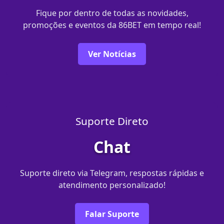
Fique por dentro de todas as novidades,
promoções e eventos da 86BET em tempo real!
Ver Notícias
Suporte Direto
Chat
Suporte direto via Telegram, respostas rápidas e
atendimento personalizado!
Falar Suporte