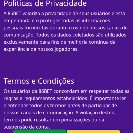
Políticas de Privacidade
A 86BET valoriza a privacidade de seus usuários e está
empenhada em proteger todas as informações
pessoais fornecidas durante o uso de nossos canais de
comunicação. Todos os dados coletados são utilizados
exclusivamente para fins de melhoria contínua da
experiência de nossos jogadores.
Termos e Condições
Os usuários da 86BET concordam em respeitar todas as
regras e regulamentos estabelecidos. É importante ler
e entender todos os termos antes de participar de
nossos canais de comunicação. A violação destes
termos pode resultar em penalizações ou na
suspensão da conta.