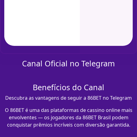
Canal Oficial no Telegram
Benefícios do Canal
Descubra as vantagens de seguir a 86BET no Telegram
O 86BET é uma das plataformas de cassino online mais
envolventes — os jogadores da 86BET Brasil podem
conquistar prêmios incríveis com diversão garantida.