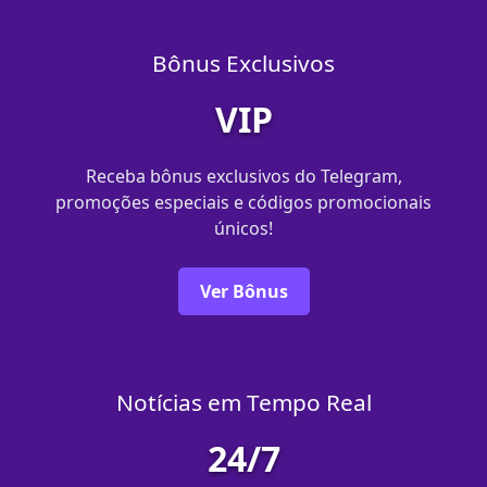
Bônus Exclusivos
VIP
Receba bônus exclusivos do Telegram,
promoções especiais e códigos promocionais
únicos!
Ver Bônus
Notícias em Tempo Real
24/7