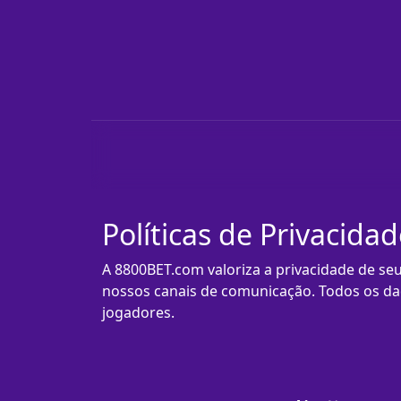
Políticas de Privacida
A 8800BET.com valoriza a privacidade de s
nossos canais de comunicação. Todos os dad
jogadores.