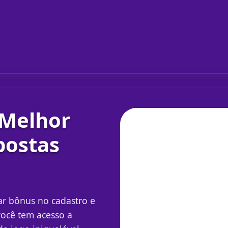
 Melhor
postas
r bônus no cadastro e
ocê tem acesso a