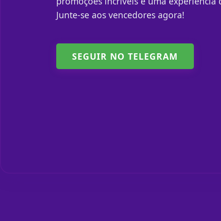
promoções incríveis e uma experiência d
Junte-se aos vencedores agora!
SEGUIR NO TELEGRAM