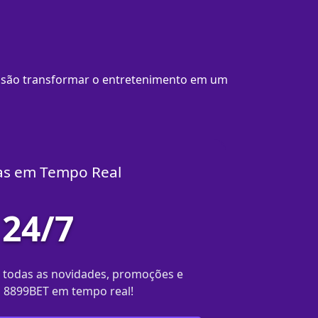
issão transformar o entretenimento em um
as em Tempo Real
24/7
e todas as novidades, promoções e
 8899BET em tempo real!