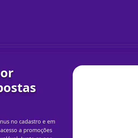
hor
postas
nus no cadastro e em
 acesso a promoções