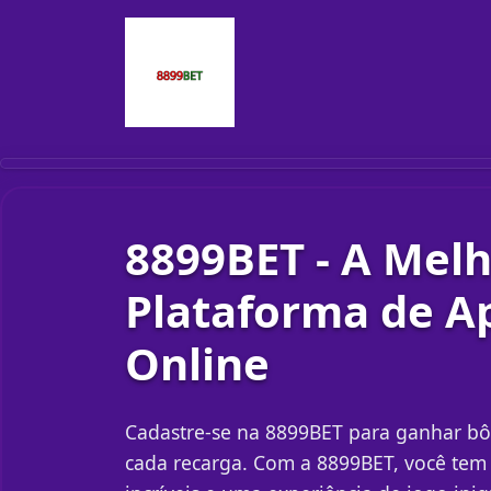
8899BET - A Mel
Plataforma de A
Online
Cadastre-se na 8899BET para ganhar bô
cada recarga. Com a 8899BET, você tem