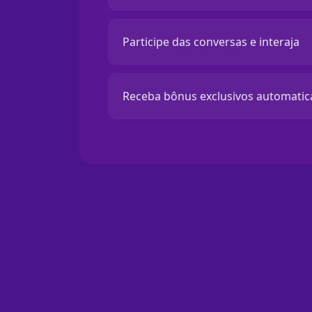
Participe das conversas e interaja
Receba bônus exclusivos automati