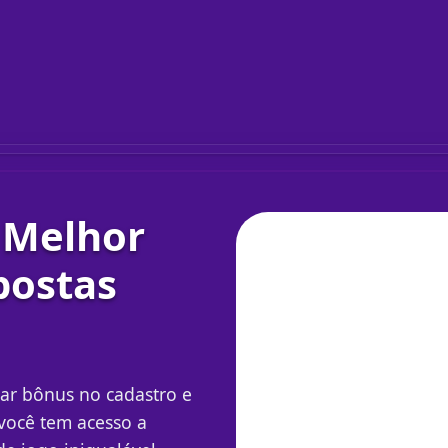
 Melhor
postas
ar bônus no cadastro e
você tem acesso a