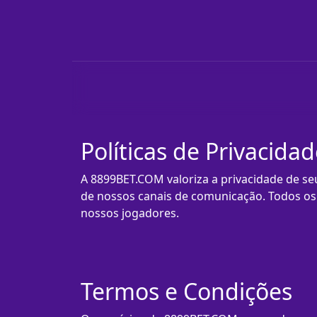
Políticas de Privacida
A 8899BET.COM valoriza a privacidade de s
de nossos canais de comunicação. Todos os 
nossos jogadores.
Termos e Condições