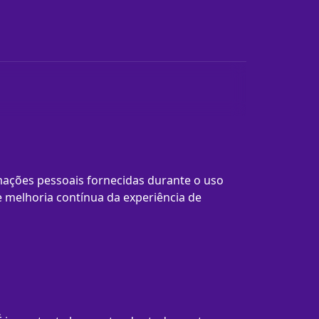
mações pessoais fornecidas durante o uso
e melhoria contínua da experiência de