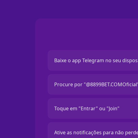
Baixe o app Telegram no seu disposi
Procure por "@8899BET.COMOficial
Toque em "Entrar" ou "Join"
Ative as notificações para não perd