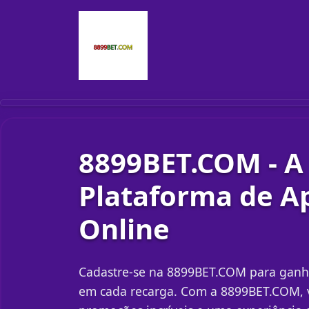
8899BET.COM - A
Plataforma de A
Online
Cadastre-se na 8899BET.COM para ganh
em cada recarga. Com a 8899BET.COM, 