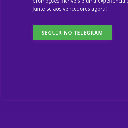
promoções incríveis e uma experiência d
Junte-se aos vencedores agora!
SEGUIR NO TELEGRAM