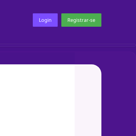
Login
Registrar-se