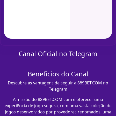
Canal Oficial no Telegram
Benefícios do Canal
Descubra as vantagens de seguir a 889BET.COM no
Telegram
A missão do 889BET.COM com​ é oferecer uma
experiência de jogo segura, com uma vasta coleção de
jogos desenvolvidos por provedores renomados, uma