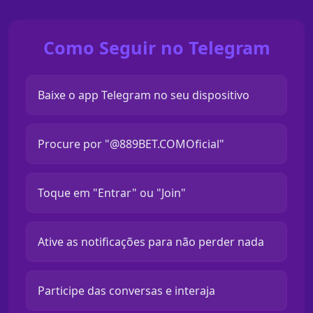
Como Seguir no Telegram
Baixe o app Telegram no seu dispositivo
Procure por "@889BET.COMOficial"
Toque em "Entrar" ou "Join"
Ative as notificações para não perder nada
Participe das conversas e interaja