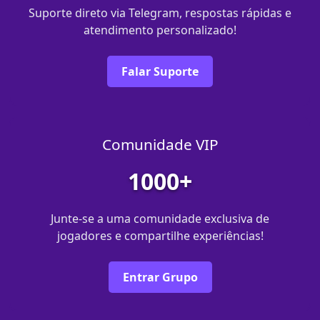
Suporte direto via Telegram, respostas rápidas e
atendimento personalizado!
Falar Suporte
Comunidade VIP
1000+
Junte-se a uma comunidade exclusiva de
jogadores e compartilhe experiências!
Entrar Grupo