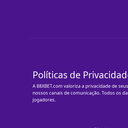
Políticas de Privacida
A 88XBET.com valoriza a privacidade de se
nossos canais de comunicação. Todos os dad
jogadores.