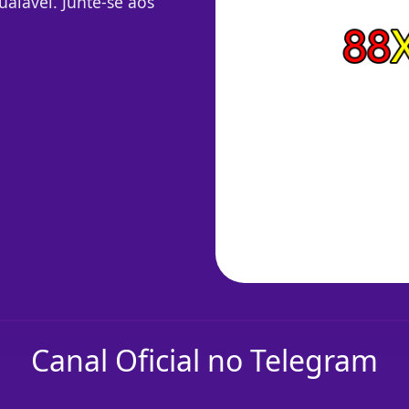
ualável. Junte-se aos
Canal Oficial no Telegram