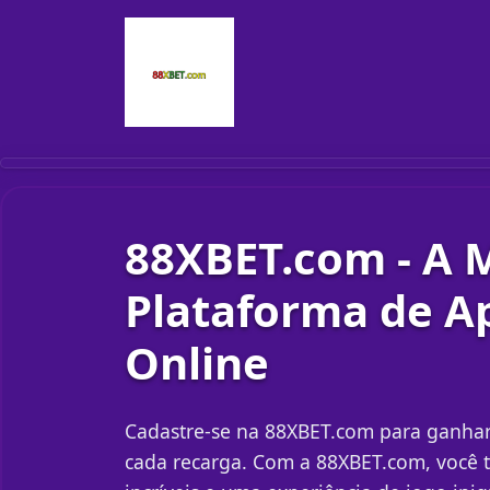
88XBET.com - A 
Plataforma de A
Online
Cadastre-se na 88XBET.com para ganha
cada recarga. Com a 88XBET.com, você