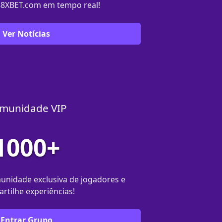
88XBET.com em tempo real!
Ver Notícias
munidade VIP
1000+
unidade exclusiva de jogadores e
rtilhe experiências!
Entrar Grupo