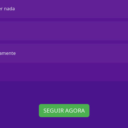
er nada
camente
SEGUIR AGORA