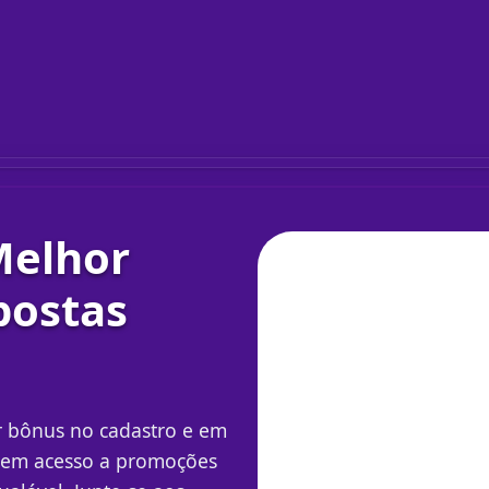
Melhor
postas
r bônus no cadastro e em
 tem acesso a promoções