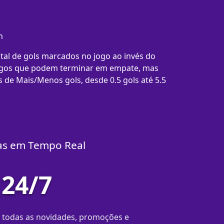
m
al de gols marcados no jogo ao invés do
jogos que podem terminar em empate, mas
de Mais/Menos gols, desde 0.5 gols até 5.5
as em Tempo Real
24/7
e todas as novidades, promoções e