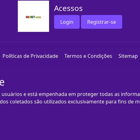
Acessos
Login
Registrar-se
Políticas de Privacidade
Termos e Condições
Sitemap
de
us usuários e está empenhada em proteger todas as informa
os coletados são utilizados exclusivamente para fins de m