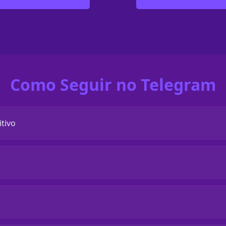
Como Seguir no Telegram
tivo