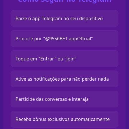
Baixe o app Telegram no seu dispositivo
Procure por "@9556BET appOficial"
Toque em "Entrar" ou "Join"
Ative as notificações para não perder nada
Participe das conversas e interaja
Receba bônus exclusivos automaticamente