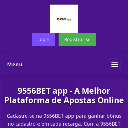
Login
Registrar-se
Menu
9556BET app - A Melhor
Plataforma de Apostas Online
Cadastre-se na 9556BET app para ganhar bônus
no cadastro e em cada recarga. Com a 9556BET