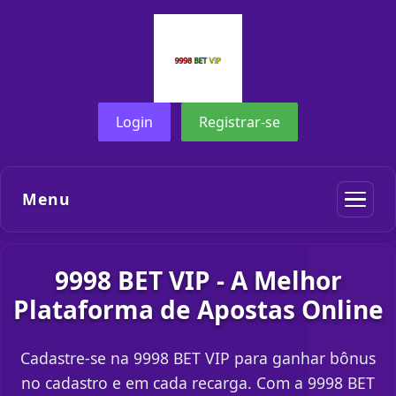
Login
Registrar-se
Menu
9998 BET VIP - A Melhor
Plataforma de Apostas Online
Cadastre-se na 9998 BET VIP para ganhar bônus
no cadastro e em cada recarga. Com a 9998 BET