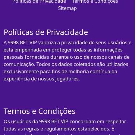
Políticas de Privacidade
Termos e Condições
Sitemap
Políticas de Privacidade
A 9998 BET VIP valoriza a privacidade de seus usuários e
está empenhada em proteger todas as informações
pessoais fornecidas durante o uso de nossos canais de
comunicação. Todos os dados coletados são utilizados
exclusivamente para fins de melhoria contínua da
experiência de nossos jogadores.
Termos e Condições
Os usuários da 9998 BET VIP concordam em respeitar
todas as regras e regulamentos estabelecidos. É