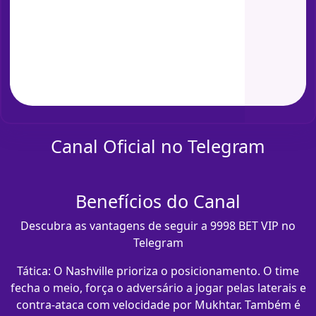
Canal Oficial no Telegram
Benefícios do Canal
Descubra as vantagens de seguir a 9998 BET VIP no
Telegram
Tática: O Nashville prioriza o posicionamento. O time
fecha o meio, força o adversário a jogar pelas laterais e
contra-ataca com velocidade por Mukhtar. Também é