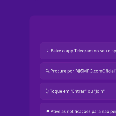
📱 Baixe o app Telegram no seu disp
🔍 Procure por "@5MPG.comOficial
👆 Toque em "Entrar" ou "Join"
🔔 Ative as notificações para não p