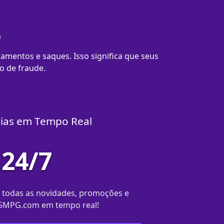
m
amentos e saques. Isso significa que seus
o de fraude.
cias em Tempo Real
24/7
e todas as novidades, promoções e
 5MPG.com em tempo real!