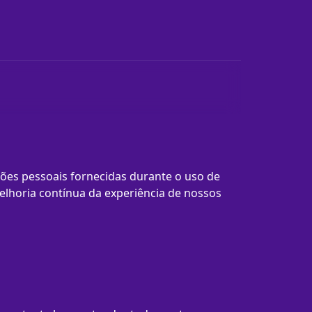
ões pessoais fornecidas durante o uso de
elhoria contínua da experiência de nossos