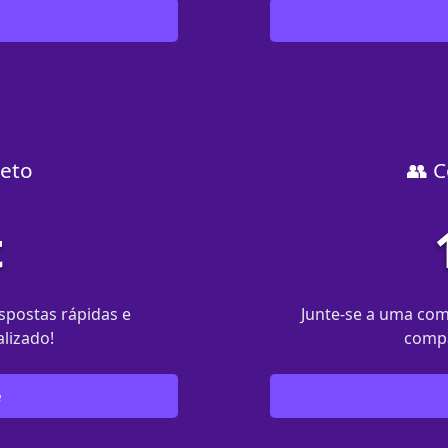
reto
👥 
t
espostas rápidas e
Junte-se a uma com
lizado!
compa
e