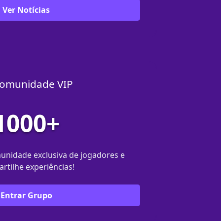
Ver Notícias
Comunidade VIP
1000+
unidade exclusiva de jogadores e
rtilhe experiências!
Entrar Grupo