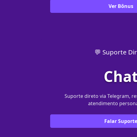
Ver Bônus
💬 Suporte Di
Cha
Suporte direto via Telegram, r
atendimento persona
Falar Suport