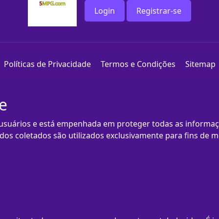
Login
Registrar-se
Políticas de Privacidade
Termos e Condições
Sitemap
de
 usuários e está empenhada em proteger todas as informaç
os coletados são utilizados exclusivamente para fins de m