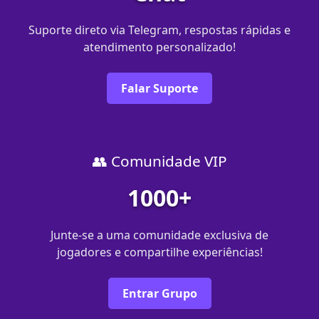
Suporte direto via Telegram, respostas rápidas e
atendimento personalizado!
Falar Suporte
👥 Comunidade VIP
1000+
Junte-se a uma comunidade exclusiva de
jogadores e compartilhe experiências!
Entrar Grupo