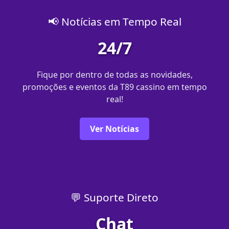
📢 Notícias em Tempo Real
24/7
Fique por dentro de todas as novidades,
promoções e eventos da T89 cassino em tempo
real!
Ver Notícias
💬 Suporte Direto
Chat