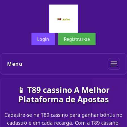
Login
Registrar-se
Menu
📱 T89 cassino A Melhor
Plataforma de Apostas
Cadastre-se na T89 cassino para ganhar bônus no
cadastro e em cada recarga. Com a T89 cassino,