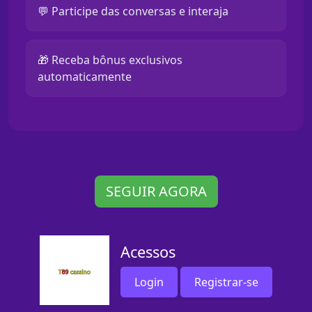
💬 Participe das conversas e interaja
🎁 Receba bônus exclusivos
automaticamente
SEGUIR AGORA
Acessos
Login
Registrar-se