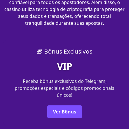
confiável para todos os apostadores. Além disso, o
cassino utiliza tecnologia de criptografia para proteger
seus dados e transações, oferecendo total
tranquilidade durante suas apostas.
🎁 Bônus Exclusivos
VIP
Receba bônus exclusivos do Telegram,
promoções especiais e códigos promocionais
únicos!
Ver Bônus